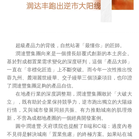
超級產品力的背後，自然站著「最懂你」的匠師。
潤達豐集團向來是一個擅長顛覆式創新的本土房企。
基於對成都置業需求變化的深度研判，這個「產品大師」
一直在「非標化匠造」上不斷突破。而今年一次性推出悅
蓉九州、麓湖麗世縵華、交子縵華三個頂豪項目，也印證
了潤達豐集團足夠的產品自信。
在地產行業的深度調整期，潤達豐集團敢於「大破大
立」，既有助於企業保持競爭力，逆市跑出獨立的大陽線
行情，又與城市發展同頻共振、有力推動城南的肌理煥
新，不啻為成都地產圈的一個經典開發案例。
圓中潤達豐·天府璞院也提醒了B端和C端：過度內卷
不見得是解決城南「置業焦慮」的終極方案。如果站在城