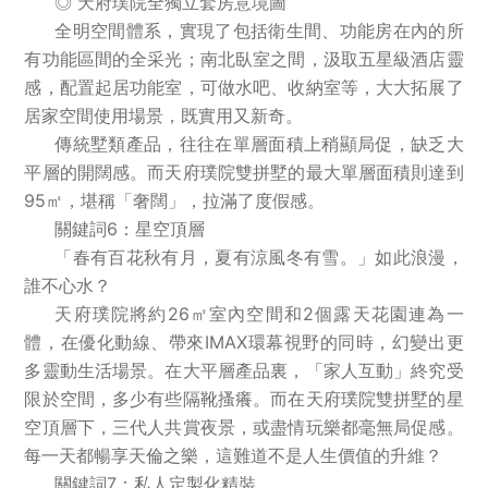
◎ 天府璞院全獨立套房意境圖
全明空間體系，實現了包括衛生間、功能房在內的所
有功能區間的全采光；南北臥室之間，汲取五星級酒店靈
感，配置起居功能室，可做水吧、收納室等，大大拓展了
居家空間使用場景，既實用又新奇。
傳統墅類產品，往往在單層面積上稍顯局促，缺乏大
平層的開闊感。而天府璞院雙拼墅的最大單層面積則達到
95㎡，堪稱「奢闊」，拉滿了度假感。
關鍵詞6：星空頂層
「春有百花秋有月，夏有涼風冬有雪。」如此浪漫，
誰不心水？
天府璞院將約26㎡室內空間和2個露天花園連為一
體，在優化動線、帶來IMAX環幕視野的同時，幻變出更
多靈動生活場景。在大平層產品裏，「家人互動」終究受
限於空間，多少有些隔靴搔癢。而在天府璞院雙拼墅的星
空頂層下，三代人共賞夜景，或盡情玩樂都毫無局促感。
每一天都暢享天倫之樂，這難道不是人生價值的升維？
關鍵詞7：私人定製化精裝