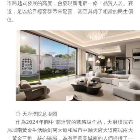
市跨越式發展的高度，會發現新開辟一條「品質人居」賽
道，足以給目標客群帶來驚喜，甚至具備了相當的民生價
值。
◎ 天府璞院意境圖
作為2024年圓中·潤達豐的戰略級作品，天府璞院布
局城南黃金生活軸劍南大道和城市中軸天府大道南端兩大
「黃金三角」核心區域，為有意置業城南的人們提供了一