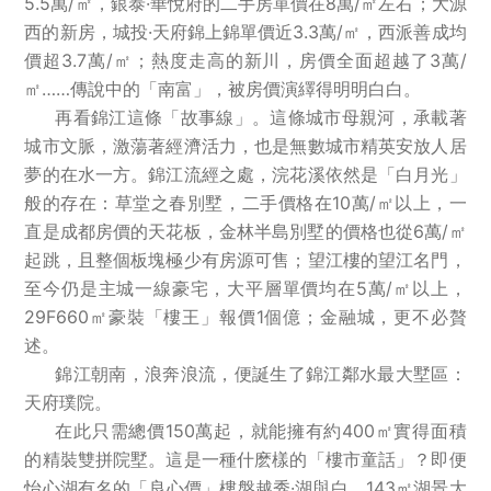
5.5萬/㎡，銀泰·華悅府的二手房單價在8萬/㎡左右；大源
西的新房，城投·天府錦上錦單價近3.3萬/㎡，西派善成均
價超3.7萬/㎡；熱度走高的新川，房價全面超越了3萬/
㎡……傳說中的「南富」，被房價演繹得明明白白。
再看錦江這條「故事線」。這條城市母親河，承載著
城市文脈，激蕩著經濟活力，也是無數城市精英安放人居
夢的在水一方。錦江流經之處，浣花溪依然是「白月光」
般的存在：草堂之春別墅，二手價格在10萬/㎡以上，一
直是成都房價的天花板，金林半島別墅的價格也從6萬/㎡
起跳，且整個板塊極少有房源可售；望江樓的望江名門，
至今仍是主城一線豪宅，大平層單價均在5萬/㎡以上，
29F660㎡豪裝「樓王」報價1個億；金融城，更不必贅
述。
錦江朝南，浪奔浪流，便誕生了錦江鄰水最大墅區：
天府璞院。
在此只需總價150萬起，就能擁有約400㎡實得面積
的精裝雙拼院墅。這是一種什麽樣的「樓市童話」？即便
怡心湖有名的「良心價」樓盤越秀·湖與白，143㎡湖景大