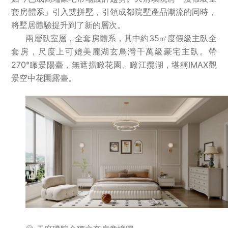
套房體系」引入雙拼墅，引領成都院墅產品潮流的同時，
將墅居體驗提升到了新的層次。
兩層臥室層，全套房體系，其中約35㎡度假級主臥全
套房，尺度上可媲美麓湖玄鳥灣千萬級豪宅主臥。帶
270°瞰景陽臺，無遮擋瞰花園、瞰江攬湖，堪稱IMAX觀
景空中花園露臺。