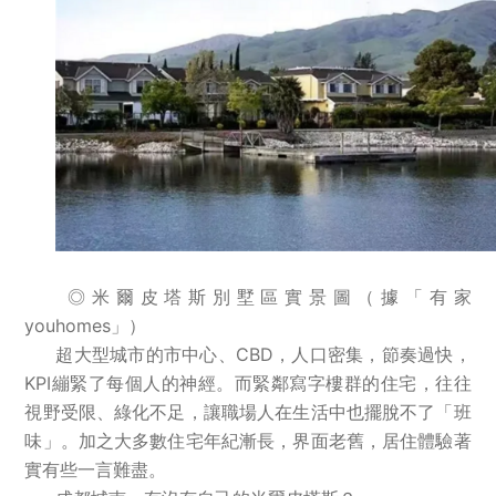
◎米爾皮塔斯別墅區實景圖（據「有家
youhomes」）
超大型城市的市中心、CBD，人口密集，節奏過快，
KPI繃緊了每個人的神經。而緊鄰寫字樓群的住宅，往往
視野受限、綠化不足，讓職場人在生活中也擺脫不了「班
味」。加之大多數住宅年紀漸長，界面老舊，居住體驗著
實有些一言難盡。