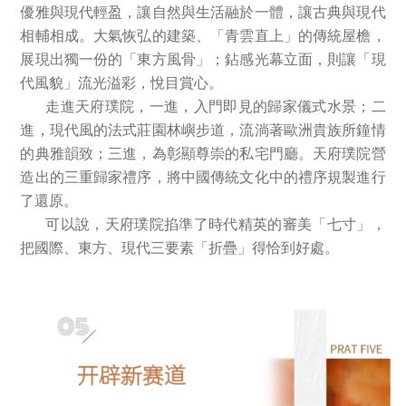
優雅與現代輕盈，讓自然與生活融於一體，讓古典與現代
相輔相成。大氣恢弘的建築、「青雲直上」的傳統屋檐，
展現出獨一份的「東方風骨」；鉆感光幕立面，則讓「現
代風貌」流光溢彩，悅目賞心。
走進天府璞院，一進，入門即見的歸家儀式水景；二
進，現代風的法式莊園林嶼步道，流淌著歐洲貴族所鐘情
的典雅韻致；三進，為彰顯尊崇的私宅門廳。天府璞院營
造出的三重歸家禮序，將中國傳統文化中的禮序規製進行
了還原。
可以說，天府璞院掐準了時代精英的審美「七寸」，
把國際、東方、現代三要素「折疊」得恰到好處。