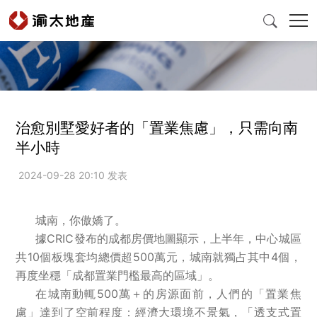

首頁
治愈別墅愛好者的「置業焦慮」，只需向南
半小時
產品與服務
2024-09-28 20:10 发表
爲什麽選擇渝太
城南，你傲嬌了。
據CRIC發布的成都房價地圖顯示，上半年，中心城區
新聞中心
共10個板塊套均總價超500萬元，城南就獨占其中4個，
再度坐穩「成都置業門檻最高的區域」。
投資者關係
在城南動輒500萬＋的房源面前，人們的「置業焦
慮」達到了空前程度：經濟大環境不景氣，「透支式置