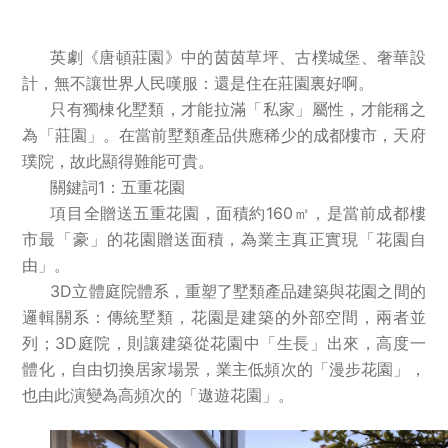
英劇《唐頓莊園》中的茵茵草坪、古樸城堡、奢華設
計，無不讓世界人民嘆服：還是住在莊園裏好啊。
只有獨棟化墅類，才能拉滿「私家」屬性，才能稱之
為「莊園」。在當前墅類產品供應稀少的成都樓市，天府
璞院，故此顯得難能可貴。
關鍵詞1：五重花園
項目全贈送五重花園，面積約160㎡，是當前成都樓
市最「豪」的花園贈送面積，為業主真正實現「花園自
由」。
3D立體庭院體系，重塑了墅類產品建築與花園之間的
邏輯關系：傳統墅類，花園是建築的外部空間，兩者並
列；3D庭院，則讓建築從花園中「生長」出來，高度一
體化，自由切換居家場景，業主低頻次的「漫步花園」，
也由此演變為高頻次的「遨遊花園」。