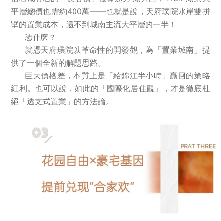
平層總價也需約400萬——也就是說，天府璞院水岸雙拼
墅的置業成本，還不到城南主流大平層的一半！
憑什麽？
就憑天府璞院以革命性的開發觀，為「置業城南」提
供了一個全新的解題思路。
巨大價格差，本質上是「給錦江半小時」贏回的策略
紅利。也可以說，如此的「國際化居住觀」，才是徹底杜
絕「透支式置業」的方法論。