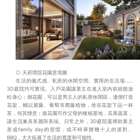
◎ 天府璞院花園意境圖
生活的儀式感、私密的休閑空間、實用的生活場……
3D庭院均可實現。入戶花園讓業主在進入室內前就能放
松身心；側花園，可以是男主人的私密休閑區，邊側打造
花架，輔以紫藤、葡萄等爬藤植物，坐在花架下品一杯
茶，何其愜意；後花園可作父母的種植基地，瓜果蔬菜，
讓生活兼具美麗與美味。日常之外，3D庭院還將助業主
形成family day的習慣，或不時舉辦幾十人的派對、
BBQ，大大拓展了生活的寬度和可能性。