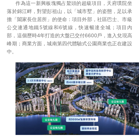
作為這一新興板塊獨占鰲頭的超級項目，天府璞院坐
落於錦江畔，對望彭祖山，以「城市墅」的姿態，足以承
擔「闔家長住居所」的使命：項目外部，社區巴士、市級
公交連通地鐵5號線和6號線，快速暢達全城；項目內
部，這個歷時4年打造的大盤已交付6600戶，進入兌現高
峰期；商業方面，城南第四代體驗式公園商業也正在建設
中。