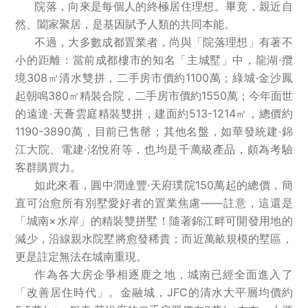
院落，向來是每個人的終極居住理想。畢竟，親近自
然、闔家聚居，是基因賦予人類的共同本能。
不過，大多數成都置業者，尚與「院落理想」有著不
小的距離：當前成都樓市的知名「主城墅」中，龍湖·攬
境308㎡清水雙拼，二手房市價約1100萬；綠城·金沙鳳
起朝鳴380㎡精裝合院，二手房市價約1550萬；今年面世
的遠達·天薈雲庭精裝雙拼，建面約513-1214㎡，總價約
1190-3890萬，目前已售罄；其他名盤，如華發統建·錦
江大院、電建·洺悅府等，也均是千萬級產品，頗為考驗
客群購買力。
如此來看，圓中潤達豐·天府璞院150萬起的總價，簡
直可治愈所有別墅愛好者的置業焦慮——註意，這還是
「城南×水岸」的精裝雙拼墅！隨著錦江畔可開發用地的
減少，沿線親水院墅將愈發稀貴；而近萬畝規模的墅區，
更是註定無法在城南重現。
作為各大房企爭相逐鹿之地，城南已經全面進入了
「改善居住時代」。金融城，JFC的清水大平層均價約