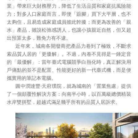
業」帶來巨大財務壓力，降低了生活品質和家庭抗風險能
社會責任
力；對多人口家庭而言，即便「踮腳」買下大平層，也不
太夠住，且易造成家庭成員彼此幹擾；而更為改善的「親
關於渝太
水」產品，雖說松弛感誘人，也讓小孩親近自然，但又超
出預算太多，難免力有不逮。
近年來，城南各開發商把產品力卷到了極致，不斷求
合作商平臺
索品質人居的「更優解」。不過，內卷不見得是一錘定音
的「最優解」：當年臺式電腦競爭白熱化時，真正解決用
BD合作矩陣
戶痛點的並不是配置、性能更好的新一代臺式機，而是便
攜實用的筆記本電腦。
圓中潤達豐·天府璞院，就為城南的「置業焦慮」提供
了一個顛覆性解決方案：向南半小時，以百萬級總價精裝
水岸雙拼墅，超越式滿足幾乎所有的品質人居訴求。