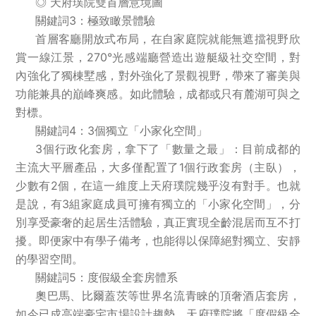
◎ 天府璞院雙首層意境圖
關鍵詞3：極致瞰景體驗
首層客廳開放式布局，在自家庭院就能無遮擋視野欣
賞一線江景，270°光感端廳營造出遊艇級社交空間，對
內強化了獨棟墅感，對外強化了景觀視野，帶來了審美與
功能兼具的巔峰爽感。如此體驗，成都或只有麓湖可與之
對標。
關鍵詞4：3個獨立「小家化空間」
3個行政化套房，拿下了「數量之最」：目前成都的
主流大平層產品，大多僅配置了1個行政套房（主臥），
少數有2個，在這一維度上天府璞院幾乎沒有對手。也就
是說，有3組家庭成員可擁有獨立的「小家化空間」，分
別享受豪奢的起居生活體驗，真正實現全齡混居而互不打
擾。即便家中有學子備考，也能得以保障絕對獨立、安靜
的學習空間。
關鍵詞5：度假級全套房體系
奧巴馬、比爾蓋茨等世界名流青睞的頂奢酒店套房，
如今已成高端豪宅市場設計趨勢。天府璞院將「度假級全