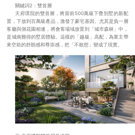
關鍵詞2：雙首層
天府璞院的雙首層，將當前500萬級下疊別墅的新配
置，下放到百萬級產品，激發了豪宅基因。尤其是負一層
客廳與側花園相連，將會客場域放置到「城市森林」中，
是城南難得的墅居體驗。這樣的「越級」高配，為業主帶
來空前的舒朗感和尊崇感，把「不敢想」變成了現實。