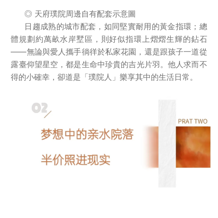
◎ 天府璞院周邊自有配套示意圖
日趨成熟的城市配套，如同堅實耐用的黃金指環；總
體規劃約萬畝水岸墅區，則好似指環上熠熠生輝的鉆石
——無論與愛人攜手徜徉於私家花園，還是跟孩子一道從
露臺仰望星空，都是生命中珍貴的吉光片羽。他人求而不
得的小確幸，卻道是「璞院人」樂享其中的生活日常。