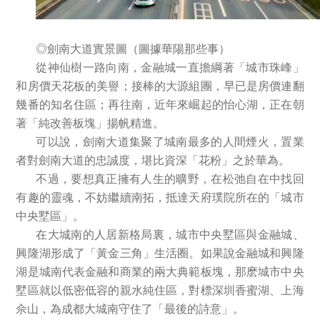
◎劍南大道實景圖（圖據華陽那些事）
從神仙樹一路向南，金融城一直擔綱著「城市珠峰」
和房價天花板的美譽；接棒的大源組團，早已是房價連翻
幾番的知名住區；再往南，近年來崛起的怡心湖，正在朝
著「純改善板塊」揚帆精進。
可以說，劍南大道集聚了城南最多的人間煙火，置業
者對劍南大道的忠誠度，堪比資深「花粉」之於華為。
不過，要想真正擁有人生的曠野，在松弛自在中找回
有趣的靈魂，不妨繼續南拓，抵達天府璞院所在的「城市
中央墅區」。
在大城南的人居新格局裏，城市中央墅區與金融城、
興隆湖形成了「黃金三角」生活圈。如果說金融城和興隆
湖是城南代表金融和商業的兩大典範板塊，那麽城市中央
墅區就以低密低容的親水純住區，對標深圳香蜜湖、上海
佘山，為成都大城南守住了「最後的詩意」。