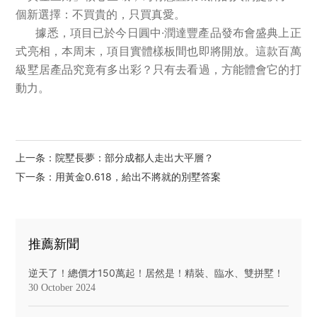
個新選擇：不買貴的，只買真愛。
據悉，項目已於今日圓中·潤達豐產品發布會盛典上正
式亮相，本周末，項目實體樣板間也即將開放。這款百萬
級墅居產品究竟有多出彩？只有去看過，方能體會它的打
動力。
上一条：院墅長夢：部分成都人走出大平層？
下一条：用黃金0.618，給出不將就的別墅答案
推薦新聞
逆天了！總價才150萬起！居然是！精裝、臨水、雙拼墅！
30 October 2024