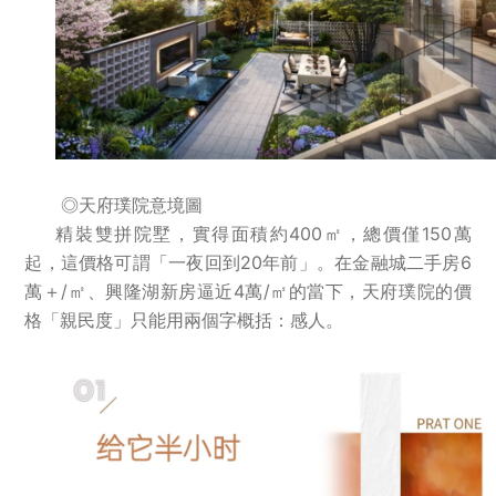
◎天府璞院意境圖
精裝雙拼院墅，實得面積約400㎡，總價僅150萬
起，這價格可謂「一夜回到20年前」。在金融城二手房6
萬＋/㎡、興隆湖新房逼近4萬/㎡的當下，天府璞院的價

中文
EN
JP
格「親民度」只能用兩個字概括：感人。

登录您的帐户