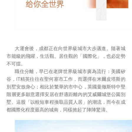
大運會後，成都正在向世界級城市大步邁進。隨著城
市能級的飛躍，生活觀、居住觀的「國際化」，也必定勢
不可擋。
職住分離，早已在老牌世界級城市廣為流行：美國矽
谷，IT精英往往在聖何塞市工作，而選擇在米爾皮塔斯的
別墅安放身心；相比於繁華的市中心，英國曼徹斯特中堅
階層更多願意選擇安居在舒適距離內的艾威爾城堡公園別
墅。這股「以較短車程換取品質人居」的潮流，而今在成
都國際化程度最高的城南，同樣掀起了陣陣驚濤。