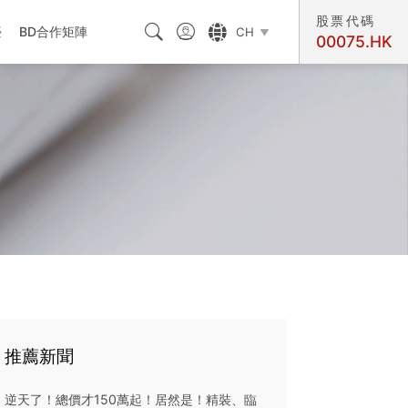
股票代碼



臺
BD合作矩陣
CH

00075.HK
交匯處
推薦新聞
逆天了！總價才150萬起！居然是！精裝、臨