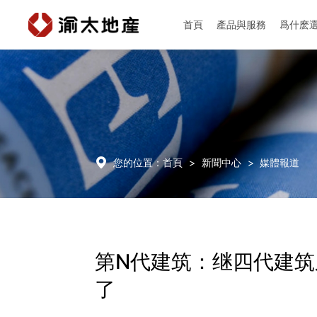
首頁
產品與服務
爲什麽
首頁
產品與服務

您的位置：
首頁
>
新聞中心
>
媒體報道
爲什麽選擇渝太
新聞中心
第N代建筑：继四代建
了
投資者關係