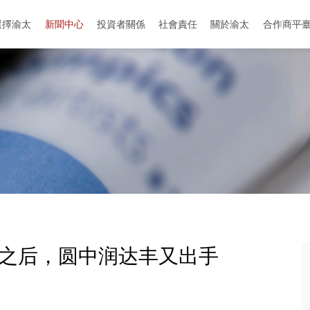
選擇渝太
新聞中心
投資者關係
社會責任
關於渝太
合作商平
地址：中国-成都-成华区-迎晖路和中环路交叉口
地址：中國-眉山-彭山區-劍南大道與櫻花大道
筑之后，圆中润达丰又出手