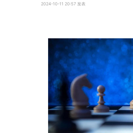
2024-10-11 20:57 发表
社會責任
關於渝太
合作商平臺
BD合作矩陣
中文
EN
JP
