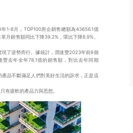
-8月，TOP100房企銷售總額為43656.1億
月單月銷售額同比下降39.2%，環比下降8.9%。
現了逆勢而行。據統計，潤達豐2023年前8個
達豐去年全年78.1億的銷售額，對比去年同期
的產品不斷滿足人們對美好生活的訴求，正是這
，只有疲軟的產品力與思想。