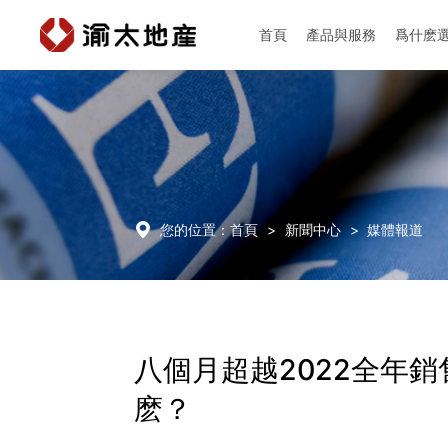
首頁
產品與服務
爲什麽
首頁
產品與服務

您的位置：
首頁
>
新聞中心
>
媒體報道
爲什麽選擇渝太
新聞中心
八個月超越2022全年
麽？
投資者關係