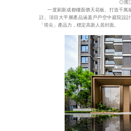
◎濱
一度刷新成都樓面價天花板、打造千萬
註。項目大平層產品涵蓋戶戶空中庭院設
「塔尖」產品力，標定高新人居封面。