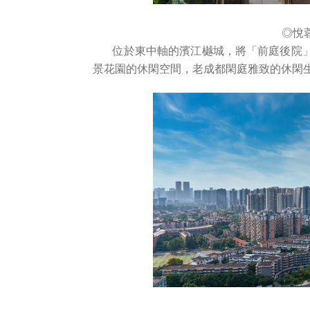
◎悅
位於東中軸的濱江樾城，將「前庭後院」
景花園的休閑空間，老成都閑庭雅致的休閑