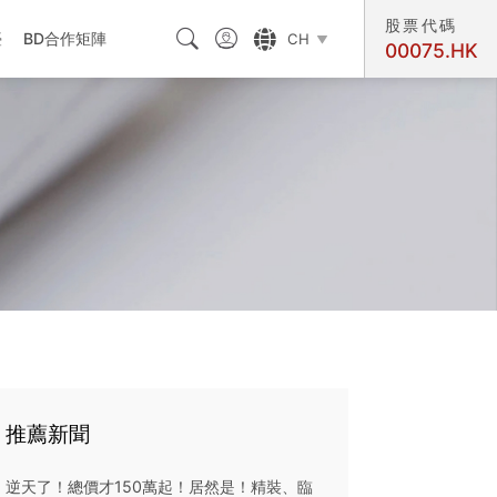
股票代碼



臺
BD合作矩陣
CH

00075.HK
交匯處
推薦新聞
逆天了！總價才150萬起！居然是！精裝、臨