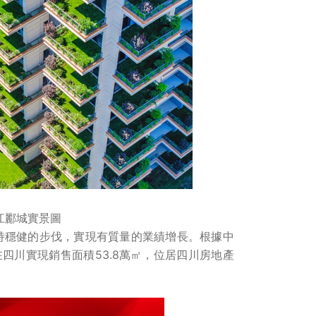
江酈城實景圖
持穩健的步伐，實現有質量的業績增長。根據中
在四川實現銷售面積53.8萬㎡，位居四川房地產