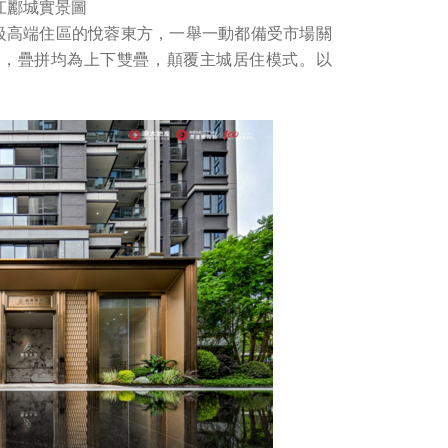
江酈城實景圖
級高端住區的悅蓉東方，一舉一動都備受市場關
計，疊拼均為上下雙疊，顛覆主城居住模式。以