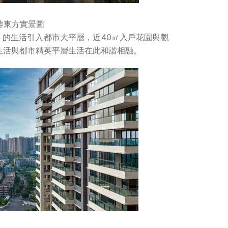
蓉東方實景圖
的生活引入都市大平層，近40㎡入戶花園與觀
生活與都市精英平層生活在此和諧相融。