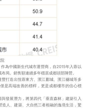
究院
作為中國新生代城市運營商，自2015年入蓉以
域布局。銷售額連續多年穩居成都頭部陣營。
達豐打造出悅蓉東方、濱江酈城、濱江樾城等多
不僅是高端改善的標桿，更是成都樓市的信心標
源與發展潛力，將第四代「垂直森林」建築引入
營造人、建築、大自然三者相融的逸境生活，驚