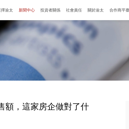
選擇渝太
新聞中心
投資者關係
社會責任
關於渝太
合作商平
地址：中国-成都-成华区-迎晖路和中环路交叉口
地址：中國-眉山-彭山區-劍南大道與櫻花大道
銷售額，這家房企做對了什