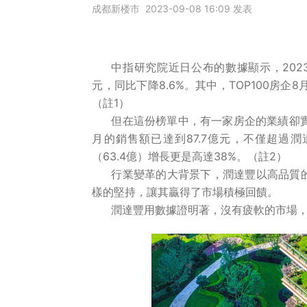
成都新楼市 2023-09-08 16:09 发表
社會責任
關於渝太
中指研究院近日公布的數據顯示，2023年1
元，同比下降8.6%。其中，TOP100房企8
合作商平臺
（註1）
但在這份榜單中，有一家房企的業績卻實
月的銷售額已達到87.7億元，不僅超過潤
BD合作矩陣
（63.4億）增長更是高達38%。（註2）
行業變革的大背景下，潤達豐以高品質
樣的堅持，讓其贏得了市場積極回饋。
潤達豐用數據證明著，沒有疲軟的市場
中文
EN
JP
