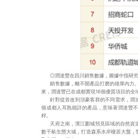
◎潤達豐在四川銷售數據，圖據中指研
銷售數據，離不開產品打磨的雄厚內力。
來，潤達豐已在成都實現16個優質項目的全
針對從首改到頂豪客群的不同需求，潤
個成都人耳熟能詳的產品，意味著潤達豐
桿。
天府之南，濱江酈城預見區域的自然資
數千畝生態大城，打造森系水岸棲居大盤，