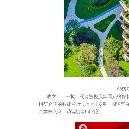
登录您的帐户

◎濱
成立二十一載，潤達豐控股集團始終保
指研究院的數據統計，今年1-8月，潤達豐
企業第六位，銷售額達64.7億。