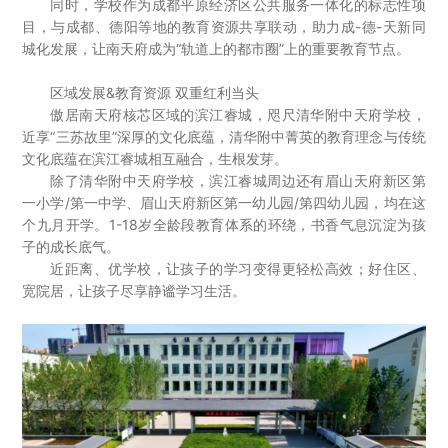
同时，学校作为成都平原经济区公共服务一体化的标志性项
目，与成都、德阳等地的教育资源共享联动，助力成-德-天新同
城化发展，让南天府成为“轨道上的都市圈”上的重要教育节点。
区域发展&教育资源 双重红利当头
傲居南天府核芯区域的滨江睿城，咫尺清华附中天府学校，
近享“三苏故里”深厚的文化底蕴，清华附中菁英的教育理念与传统
文化底蕴在滨江睿城相互融合，生根发芽。
除了清华附中天府学校，滨江睿城周边还有眉山天府新区第
一小学/第一中学、眉山天府新区第一幼儿园/第四幼儿园，均在这
个九月开学。1-18岁全龄段教育体系的环绕，书香气息沉淀为孩
子的成长底气。
近距离、优学校，让孩子的学习变得更轻松高效；好住区、
宽院居，让孩子尽享静谧学习生活。