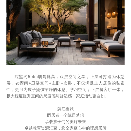
院墅约5.4m朗阔挑高，双层空间之享，上层可打造为休憩
层，衣帽间+卫浴空间+主卧+次卧，不仅满足主人居住的私密
性，更可为孩子提供宁静的休息、学习空间；下层餐客厅一体，
极大程度提升空间的尺度感与舒适感，家庭活动更自如。
滨江睿城
圆居者一个院居梦想
承载孩子们的美好未来
卓越教育资源汇聚，您全家庭心中的理想居所