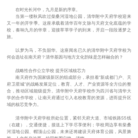
社會責任
在时光长河中，九月是新的序章。
当第一缕秋风吹过柴桑河湿地公园，清华附中天府学校迎来
又一年的开学季。这座承载着清华百年文脉与天府文化底蕴的学
關於渝太
校，奏响九月的华章，迎接莘莘学子的到来，开启一段段逐梦之
旅。
合作商平臺
以梦为马，不负韶华。这座闻名已久的清华附中天府学校为
何会选址在南天府？清华基因与地方文化韵味是怎样融合的？
BD合作矩陣
战略性合作公立学校 提升区域核芯力
南天府作为国家级新区的组成部分，承担着“新成都门户、天
府卫星城”的战略发展定位，教育、人才、产业资源等全方位的整
合，推动区域能级提升。清华附中天府学校作为四川省与清华大
学的合作学校，让南天府通过引入名校教育的资源，进而提升区
域的核芯竞争力。
清华附中天府学校所处位置，紧邻天府大道、市域铁路S5线
（在建），交通便捷，接送上下学尽享便利；学校周边享有柴桑

中文
EN
JP
河湿地公园、帽顶山公园，未来还将建设天府体育公园，风景旖