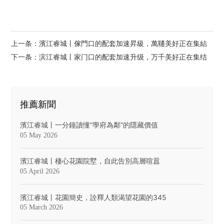
上一条：濱江睿城丨傢門口的配套加速昇級，萬韆美好正在集結
下一条：滨江睿城丨家门口的配套加速升级，万千美好正在集结
推薦新聞
濱江睿城丨一分鐘讀懂“學府為鄰”的隱藏價值
05 May 2026
濱江睿城丨棲心花園院墅，自此告別高層喧囂
05 April 2026
濱江睿城丨花園簡史，詮釋人類渴望花園的345
05 March 2026