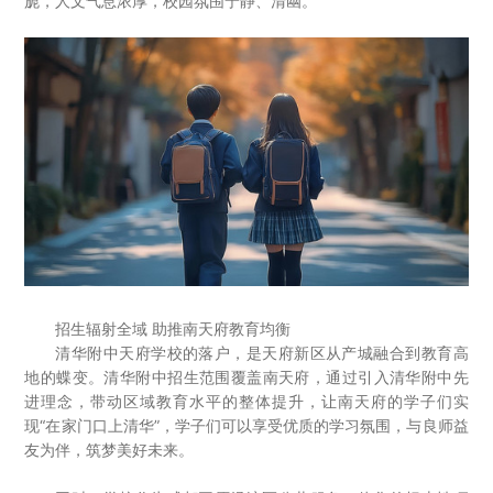
旎，人文气息浓厚，校园氛围宁静、清幽。

登录您的帐户
招生辐射全域 助推南天府教育均衡
清华附中天府学校的落户，是天府新区从产城融合到教育高
地的蝶变。清华附中招生范围覆盖南天府，通过引入清华附中先
进理念，带动区域教育水平的整体提升，让南天府的学子们实
现“在家门口上清华”，学子们可以享受优质的学习氛围，与良师益
友为伴，筑梦美好未来。