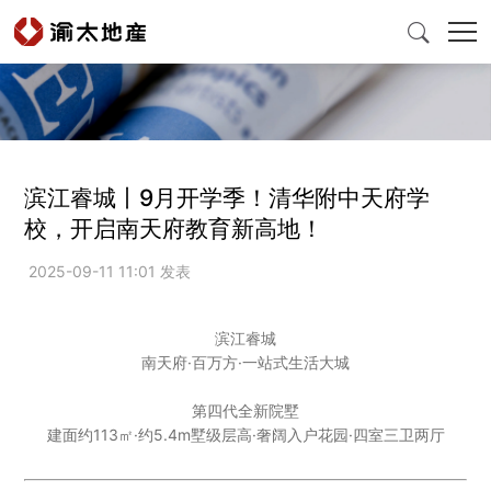

首頁
滨江睿城丨9月开学季！清华附中天府学
校，开启南天府教育新高地！
產品與服務
2025-09-11 11:01 发表
爲什麽選擇渝太
滨江睿城
南天府·百万方·一站式生活大城
新聞中心
第四代全新院墅
建面约113㎡·约5.4m墅级层高·奢阔入户花园·四室三卫两厅
投資者關係