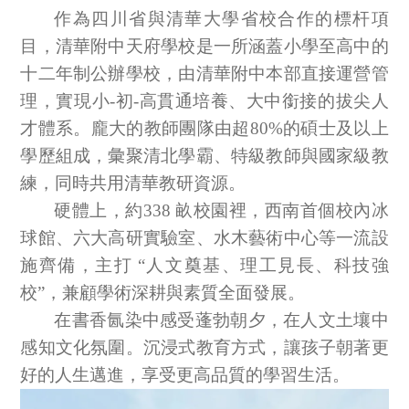
作為四川省與清華大學省校合作的標杆項
目，清華附中天府學校是一所涵蓋小學至高中的
十二年制公辦學校，由清華附中本部直接運營管
理，實現小
-
初
-
高貫通培養、大中銜接的拔尖人
才體系。龐大的教師團隊由超
80%
的碩士及以上
學歷組成，彙聚清北學霸、特級教師與國家級教
練，同時共用清華教研資源。
硬體上，約
338
畝校園裡，西南首個校內冰
球館、六大高研實驗室、水木藝術中心等一流設
施齊備，主打
“人文奠基、理工見長、科技強
校”，兼顧學術深耕與素質全面發展。
在書香氤染中感受蓬勃朝夕，在人文土壤中
感知文化氛圍。沉浸式教育方式，讓孩子朝著更
好的人生邁進，享受更高品質的學習生活。