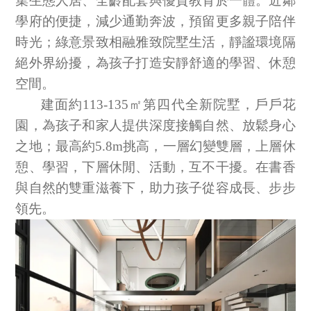
集生態人居、全齡配套與優質教育於一體。近鄰
學府的便捷，減少通勤奔波，預留更多親子陪伴
時光；綠意景致相融雅致院墅生活，靜謐環境隔
絕外界紛擾，為孩子打造安靜舒適的學習、休憩
空間。
建面約
113-135
㎡第四代全新院墅，戶戶花
園，為孩子和家人提供深度接觸自然、放鬆身心
之地；最高約
5.8m
挑高，一層幻變雙層，上層休
憩、學習，下層休閒、活動，互不干擾。在書香
與自然的雙重滋養下，助力孩子從容成長、步步
領先。