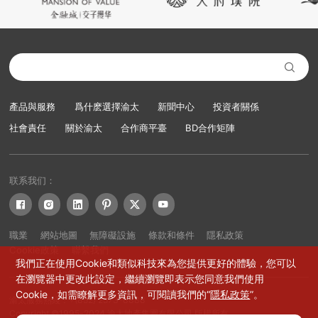

產品與服務
爲什麽選擇渝太
新聞中心
投資者關係
社會責任
關於渝太
合作商平臺
BD合作矩陣
联系我们：






職業
網站地圖
無障礙設施
條款和條件
隱私政策
Cookie政策
聯繫我們
我們正在使用Cookie和類似科技來為您提供更好的體驗，您可以
在瀏覽器中更改此設定，繼續瀏覽即表示您同意我們使用
Cookie，如需瞭解更多資訊，可閱讀我們的“
隱私政策
”。
渝太服務熱綫：+(852) 2573-8888
Copyright ©1995-2024 渝太地產集團有限公司 版權所有