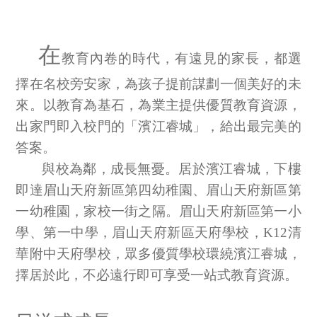
社會責任
在
教育內卷的時代，有遠見的家長，都選
關於渝太
擇在名校旁安家，為孩子提前謀劃一個美好的未
來。以教育為基石，為業主提供優質教育資源，
合作商平臺
出家門即入校門的「濱江睿城」，給出最完美的
答案。
BD合作矩陣
與校為鄰，成長無憂。居於濱江睿城，下樓
即達
眉山天府新區第四幼稚園、眉山天府新區第
一幼稚園
，家校一街之隔。
眉山天府新區第一小
學、第一中學，眉山天府新區天府學校，
K12
清
華附中天府學校
，眾多優質學校環繞濱江睿城，
擇居於此，不必遠行即可享受一站式教育資源。