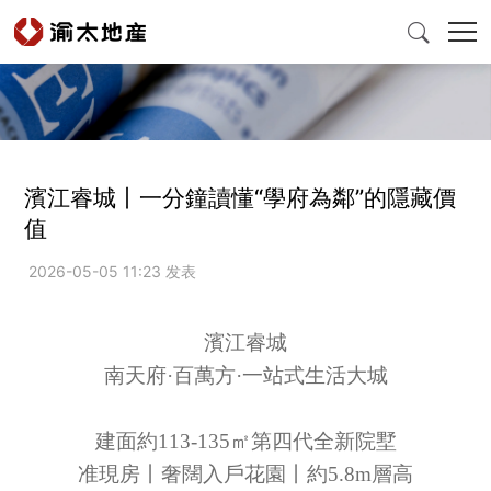

首頁
濱江睿城丨一分鐘讀懂“學府為鄰”的隱藏價
值
產品與服務
2026-05-05 11:23 发表
爲什麽選擇渝太
濱江睿城
新聞中心
南天府
·百萬方·一站式生活大城
建面約
113-135
㎡第四代全新院墅
投資者關係
准現房丨奢闊入戶花園丨約
5.8m
層高