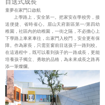
目送式成長

中文
EN
JP
童夢在家門口啟航

登录您的帐户
上學路上，安全第一。把家安在學校旁，接
送便捷、省時省心。眉山天府新區第一
/
第四幼
稚園，社區內的幼稚園，一街之隔，不必擔心上
下學路上車來車往，出家門入校門，安全更有保
障。作為家長，只需至窗前目送孩子一路到校。
在這過程中，既可以看到孩子的一路成長，更能
培養孩子獨立、勇敢的品格，為未來成長之路再
添一筆燦爛。