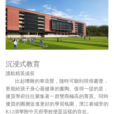
沉浸式教育
護航精英成長
比起嘈雜的車流聲，隨時可聽到琅琅書聲，
更能給孩子身心最健康的薰陶。值得一提的是，
優質學府往往聚集著一群雙商極高的菁英。同時
優質的圈層促進更好的學習氛圍，濱江睿城旁的
K12
清華附中天府學校便是這樣的存在。