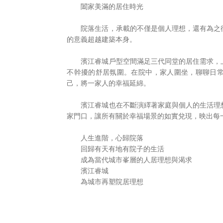
闔家美滿的居住時光
院落生活，承載的不僅是個人理想，還有為之
的意義超越建築本身。
濱江睿城戶型空間滿足三代同堂的居住需求，
不幹擾的舒居氛圍。在院中，家人圍坐，聊聊日
己，將一家人的幸福延綿。
濱江睿城也在不斷演繹著家庭與個人的生活理
家門口，讓所有關於幸福場景的如實兌現，映出每
人生進階，心歸院落
回歸有天有地有院子的生活
成為當代城市峯層的人居理想與渴求
濱江睿城
為城市再塑院居理想