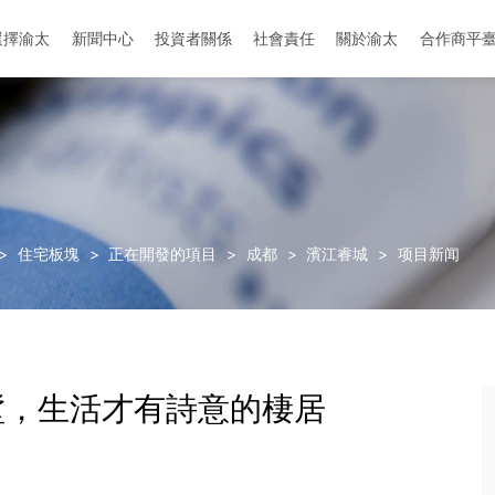
選擇渝太
新聞中心
投資者關係
社會責任
關於渝太
合作商平
地址：中国-成都-成华区-迎晖路和中环路交叉口
地址：中國-眉山-彭山區-劍南大道與櫻花大道
>
住宅板塊
>
正在開發的項目
>
成都
>
濱江睿城
>
项目新闻
墅，生活才有詩意的棲居