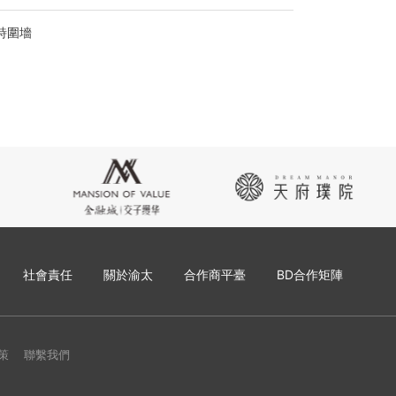
詩圍墻
社會責任
關於渝太
合作商平臺
BD合作矩陣
政策
聯繫我們