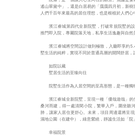
遙山翠黛中」，還是白居易的「靄靄四月初，新樹
人們千百年來最高的居住理想，也是根植於人們心
濱江睿城第四代全新院墅，打破常規院墅的設
推門即入院，專屬院落天地，私享生活逸趣與自然
濱江睿城將空間設計做到極致，入廳即享約5
墅生活的純粹，實現不同於普通高層的開闊舒居，
如院以藏
墅居生活的至臻向往
院墅生活作為人居空間的至高形態，是一種獨
濱江睿城全新院墅，呈現一種「優哉遊哉」的
桑河而建，得一處清閑小院，繁華入戶，圍坐聽
肺，讓家人居住更舒心。未來，項目周邊還將呈現約
濕地公園（在建中），綠意縈繞，靜謐生活如「院
幸福院景