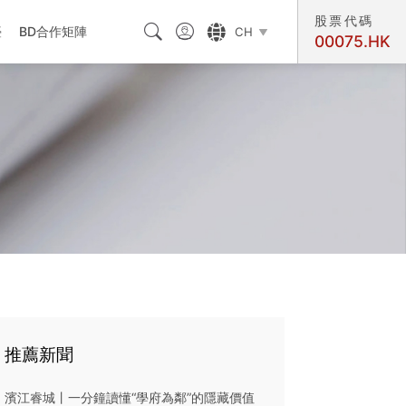
股票代碼



臺
BD合作矩陣
CH

00075.HK
交匯處
推薦新聞
濱江睿城丨一分鐘讀懂“學府為鄰”的隱藏價值