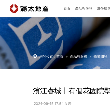
首頁
產品與服務
爲什麽
首頁
產品與服務

您的位置：
首頁
>
產品與服務
>
物業開發
爲什麽選擇渝太
新聞中心
濱江睿城丨有個花園院
投資者關係
2024-09-15 17:54 发表