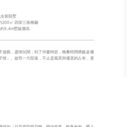
代全新院墅
約200㎡ 四室三衛兩廳
約5.4m墅級層高
子遊戲，盡情玩鬧；到了仲夏時節，晚餐時間將飯桌搬
子情」。故而一方院落，不止是風景與優居的占有，更
幾道的「日高庭院楊花轉，閑淡春風。昨夜匆匆，顰入