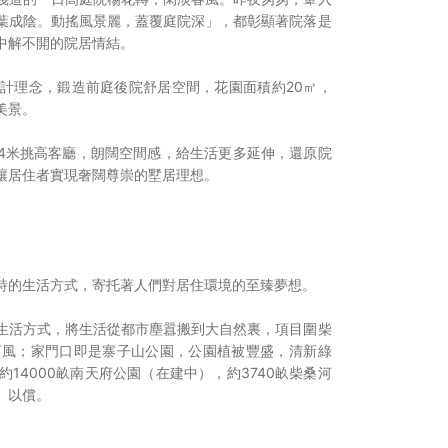
葉成陰。動搖風景麗，蓋覆庭院深」，都彰顯著院落是
中解不開的院居情結。
計理念，鍛造前庭後院舒居空間，花園面積約20㎡，
美景。
.4米挑高客廳，朗闊空間感，給生活更多延伸，還原院
讓居住者實現奢闊尊崇的墅居理想。
特的生活方式，寄托著人們對居住環境的至臻夢想。
生活方式，將生活從都市塵囂搬到大自然裏，項目圍柴
河風；家門口即是寨子山公園，公園植被豐盛，清新綠
14000畝南天府公園（在建中），約3740畝柴桑河
」以償。