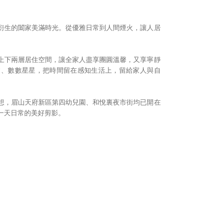
衍生的闔家美滿時光。從優雅日常到人間煙火，讓人居
上下兩層居住空間，讓全家人盡享團圓溫馨，又享寧靜
常、數數星星，把時間留在感知生活上，留給家人與自
想，眉山天府新區第四幼兒園、和悅裏夜市街均已開在
一天日常的美好剪影。