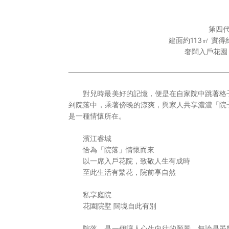
社會責任
第四
建面約113㎡ 實得
關於渝太
奢闊入戶花園 
合作商平臺
對兒時最美好的記憶，便是在自家院中跳著格
到院落中，乘著傍晚的涼爽，與家人共享濃濃「院
BD合作矩陣
是一種情懷所在。
濱江睿城
恰為「院落」情懷而來
以一席入戶花院，致敬人生有成時
至此生活有繁花，院前享自然
中文
EN
JP

私享庭院
登录您的帐户

花園院墅 闊境自此有別
院落，是一個讓人心生向往的願景。無論是晏