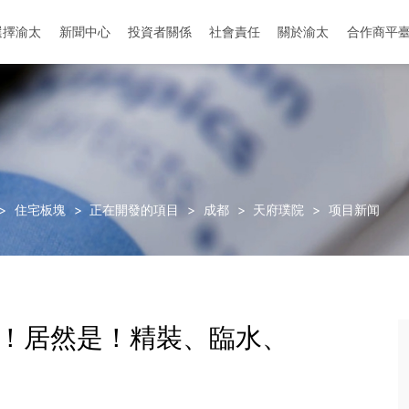
選擇渝太
新聞中心
投資者關係
社會責任
關於渝太
合作商平
地址：中国-成都-成华区-迎晖路和中环路交叉口
地址：中國-眉山-彭山區-劍南大道與櫻花大道
>
住宅板塊
>
正在開發的項目
>
成都
>
天府璞院
>
项目新闻
起！居然是！精裝、臨水、