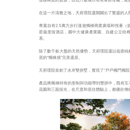
在這一片清雅之地，天府璞院還開闢出了繁盛的人
專案自有2.5萬方步行漫遊獨棟商業廣場和悅薈（
星級度假酒店，圓中大健康產業園、自建公立幼
系。
除了數千畝大盤的天然優勢，天府璞院還以低密純
居的“獨棟感”完美還原。
天府璞院首創了水岸雙拼墅，實現了“戶戶獨門獨院
產品將獨棟特有的形制與功能帶到雙拼中，既有互
花園和三面採光，在尺度和居住體驗上，都優於傳