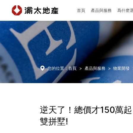
首頁
產品與服務
爲什麽
首頁
產品與服務

您的位置：
首頁
>
產品與服務
>
物業開發
爲什麽選擇渝太
新聞中心
逆天了！總價才150萬
雙拼墅!
投資者關係