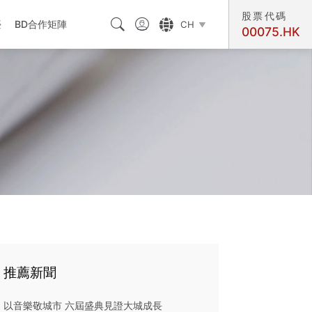
股票代碼



臺
BD合作矩陣
CH

00075.HK
交匯處
推薦新聞
以音樂敬城市 六屆盛典見證大城成長