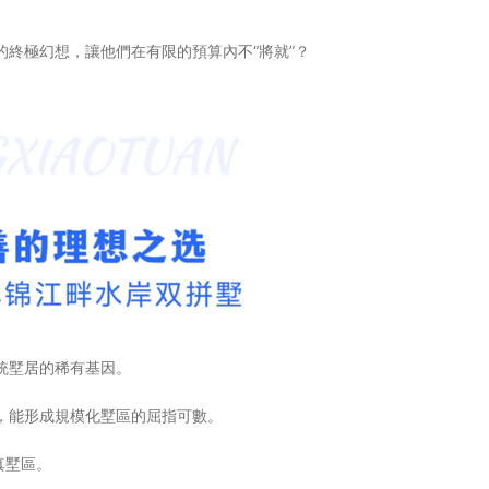
終極幻想，讓他們在有限的預算內不“將就”？
統墅居的稀有基因。
，能形成規模化墅區的屈指可數。
真墅區。