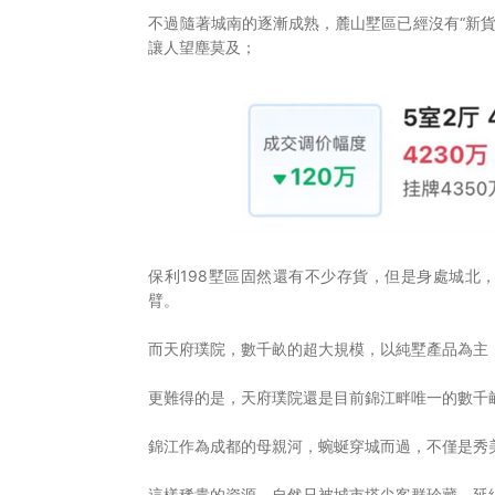
不過隨著城南的逐漸成熟，麓山墅區已經沒有“新貨
讓人望塵莫及；
保利198墅區固然還有不少存貨，但是身處城北
臂。
而天府璞院，數千畝的超大規模，以純墅產品為主
更難得的是，天府璞院還是目前錦江畔唯一的數千畝
錦江作為成都的母親河，蜿蜒穿城而過，不僅是秀
這樣稀貴的資源，自然只被城市塔尖客群珍藏，延