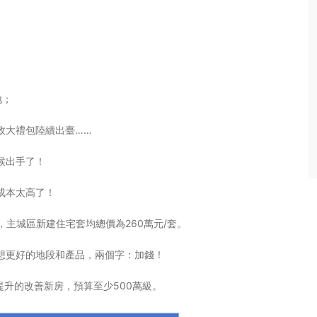
地；
政大禮包陸續出臺……
候出手了！
成本太高了！
㎡，主城區新建住宅套均總價為260萬元/套。
想更好的地段和產品，兩個字：加錢！
提升的改善新房，預算至少500萬級。