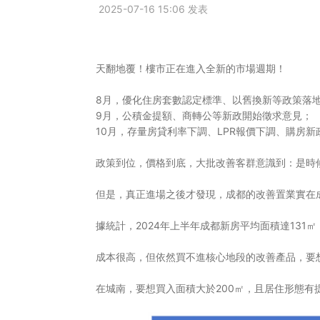
2025-07-16 15:06 发表
社會責任
關於渝太
天翻地覆！樓市正在進入全新的市場週期！
8月，優化住房套數認定標準、以舊換新等政策落
合作商平臺
9月，公積金提額、商轉公等新政開始徵求意見；
10月，存量房貸利率下調、LPR報價下調、購房新
BD合作矩陣
政策到位，價格到底，大批改善客群意識到：是時
但是，真正進場之後才發現，成都的改善置業實在
據統計，2024年上半年成都新房平均面積達131
成本很高，但依然買不進核心地段的改善產品，要
在城南，要想買入面積大於200㎡，且居住形態有
中文
EN
JP
