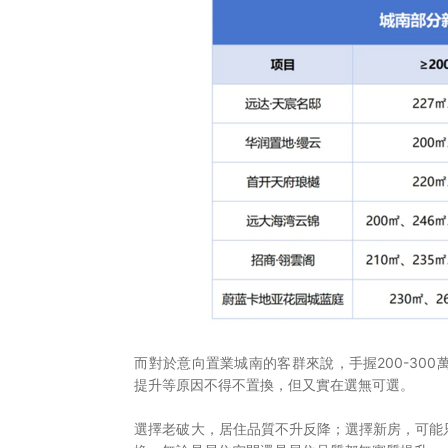
登录您的帐户

而對於意向置業城南的客群來說，手握200-30
提升等原因不得不置換，但又實在選無可選。
選擇老破大，居住品質不升反降；選擇新房，可能只