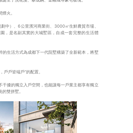
間煙火。
規劃中）、6公里濱河商業街、3000㎡生鮮農貿市場、
稚園，是名副其實的大城墅區，自成一套完整的生活體
粹的生活方式為成都下一代院墅構築了全新範本，將墅
，戶戶皆端戶”的配置。
不干擾的獨立入戶空間，也能讓每一戶業主都享有獨立
統的雙拼墅。