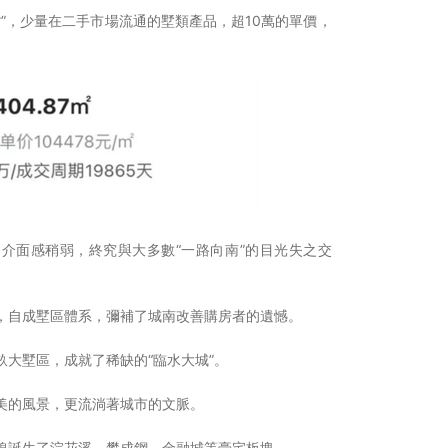
”，少量在二手市場流通的墅類產品，超10萬的單價，
，介面感稍弱，終究與大多數“一路向南”的目光失之交
，自成墅區體系，彌補了城南改善購房者的遺憾。
大墅區，成就了稀缺的“臨水大城”。
美的風景，更流淌著城市的文脈。
線誕生了浣花溪、攀成鋼、金融城等豪宅板塊。