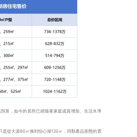
0萬預算，如今的居所已經隨著家庭成員增加、生活水準
是從大源90㎡換到怡心湖120㎡，同類產品形態的置