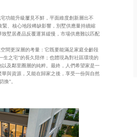
代宅功能升級屢見不鮮，平面維度創新層出不
應收緊、核心地段稀缺影響，別墅供應量持續縮
導致墅居產品反覆運算緩慢，市場供應難以匹配
住空間更深層的考量：它既要能滿足家庭全齡段
“一生之宅”的長久陪伴；也體現為對社區環境的
抱以及鄰里圈層的純粹。最終，人們希望家是一
繁華與資源，又能在歸家之後，享受一份與自然
切換”。