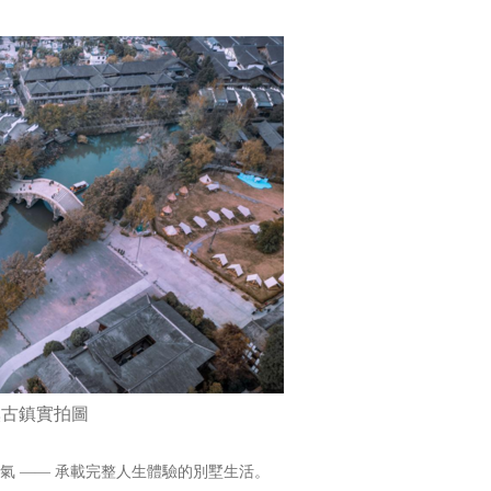
溪古鎮實拍圖
底氣 —— 承載完整人生體驗的別墅生活。