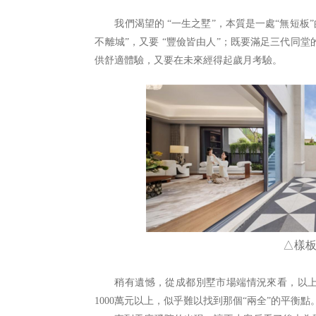
我們渴望的
“一生之墅”，本質是一處“無短板
不離城”，又要 “豐儉皆由人”；既要滿足三代同
供舒適體驗，又要在未來經得起歲月考驗。
△樣
稍有遺憾，從成都別墅市場端情況來看，以上
1000
萬元以上，似乎難以找到那個“兩全”的平衡點