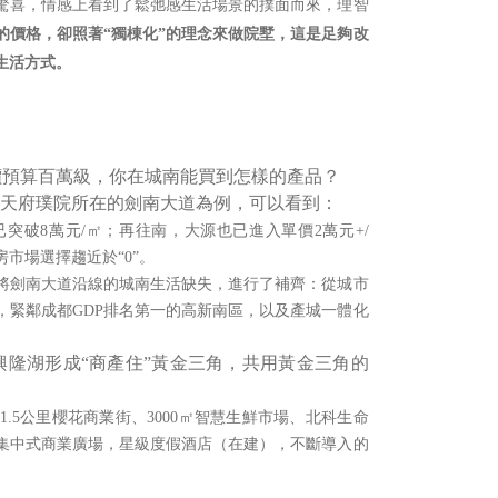
驚喜，情感上看到了鬆弛感生活場景的撲面而來，理智
的價格，卻照著“獨棟化”的理念來做院墅，這是足夠改
生活方式。
價預算百萬級，你在城南能買到怎樣的產品？
以天府璞院所在的劍南大道為例，可以看到：
已突破
8
萬元
/
㎡；再往南，大源也已進入單價
2
萬元
+/
房市場選擇趨近於“
0
”。
將劍南大道沿線的城南生活缺失，進行了補齊：從城市
，緊鄰成都
GDP
排名第一的高新南區，以及產城一體化
隆湖形成“商產住”黃金三角，共用黃金三角的
1.5
公里櫻花商業街、
3000
㎡智慧生鮮市場、北科生命
集中式商業廣場，星級度假酒店（在建），不斷導入的