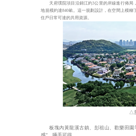
天府璞院項目沿錦江約
3
公里的岸線進行佈局
地規模約達
840
畝。這一規劃設計，在空間上模糊
住戶日常可達的共用資源。
△
板塊內黃龍溪古鎮、彭祖山、歡樂田園
感”，唾手可得。