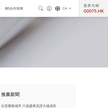
股票代碼



臺
BD合作矩陣
CH

00075.HK
交匯處
推薦新聞
以音樂敬城市 六屆盛典見證大城成長