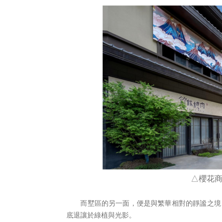
△櫻花
而墅區的另一面，便是與繁華相對的靜謐之境
底退讓於綠植與光影。