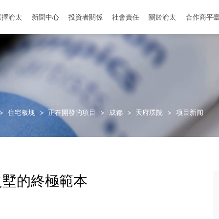
選擇渝太
新聞中心
投資者關係
社會責任
關於渝太
合作商平
地址：中国-成都-成华区-迎晖路和中环路交叉口
地址：中國-眉山-彭山區-劍南大道與櫻花大道
>
住宅板塊
>
正在開發的項目
>
成都
>
天府璞院
>
项目新闻
之墅的終極範本