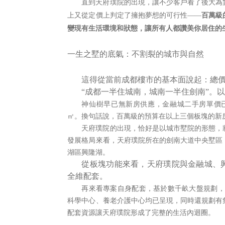
直到天府璞院的出現，讓不少客戶看了後大為
上又從定價上判定了擁抱夢想的可行性——
百萬級
變現有生活環境和狀態，讓所有人都讚美你居住的
一生之墅的底氣：不割裂的城市與自然
這得從當前成都樓市的基本面說起：總
“成都一半住城南，城南一半住劍南”。
神仙樹早已無新房供應，金融城二手房單價
㎡。換句話說，百萬級的預算在以上三個板塊的新
天府璞院的出現，恰好是以城市墅院的形態，
發展格局來看，天府璞院所在的劍南大道中央墅區
湖區興隆湖。
從板塊功能來看，天府璞院與金融城、興
全維配套。
再來看專案自身配套，基於數千畝大盤規劃，
科學中心、養老介護中心均已呈現，同時還規劃有
配套資源讓天府璞院形成了完整的生活內迴圈。