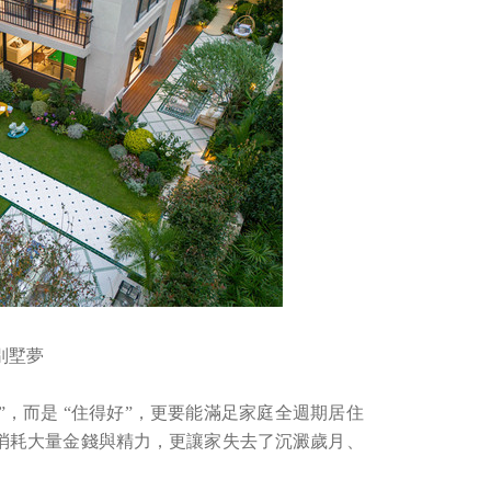
別墅夢
”，而是 “住得好”，更要能滿足家庭全週期居住
消耗大量金錢與精力，更讓家失去了沉澱歲月、