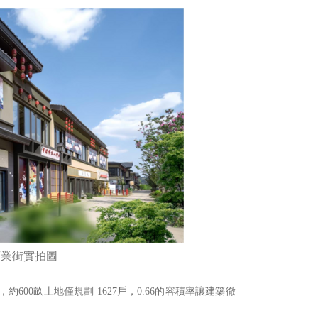
商業街實拍圖
，約
600
畝土地僅規劃
1627
戶，
0.66
的容積率讓建築徹