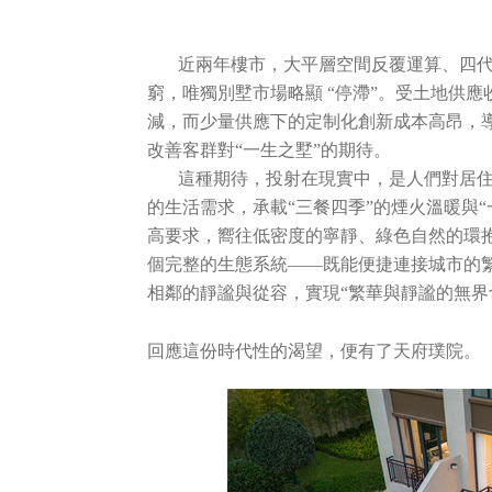
社會責任
近兩年樓市，大平層空間反覆運算、四
關於渝太
窮，唯獨別墅市場略顯 “停滯”。受土地供
減，而少量供應下的定制化創新成本高昂，
改善客群對“一生之墅”的期待。
合作商平臺
這種期待，投射在現實中，是人們對居
的生活需求，承載“三餐四季”的煙火溫暖與
BD合作矩陣
高要求，嚮往低密度的寧靜、綠色自然的環
個完整的生態系統——既能便捷連接城市的
相鄰的靜謐與從容，實現“繁華與靜謐的無界
回應這份時代性的渴望，便有了天府璞院。
中文
EN
JP
