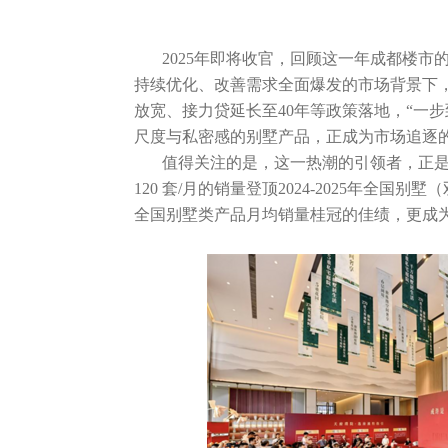
社會責任
2025年即将收官，回顾这一年成都楼市
關於渝太
持续优化、改善需求全面爆发的市场背景下
放宽、接力贷延长至40年等政策落地，“一
尺度与私密感的别墅产品，正成为市场追逐
合作商平臺
值得关注的是，这一热潮的引领者，正
120 套/月的销量登顶2024-2025年全国别
BD合作矩陣
全国别墅类产品月均销量桂冠的佳绩，更成为
中文
EN
JP
