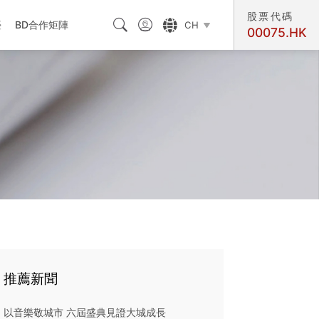
股票代碼



臺
BD合作矩陣
CH

00075.HK
交匯處
推薦新聞
以音樂敬城市 六屆盛典見證大城成長