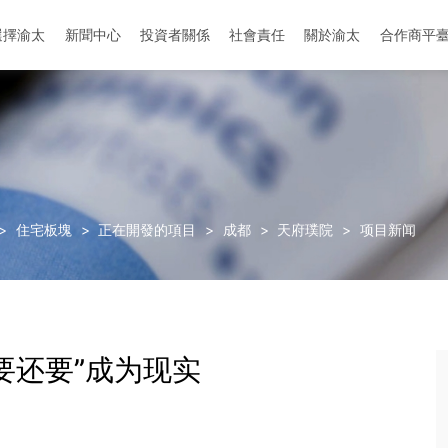
選擇渝太
新聞中心
投資者關係
社會責任
關於渝太
合作商平
地址：中国-成都-成华区-迎晖路和中环路交叉口
地址：中國-眉山-彭山區-劍南大道與櫻花大道
>
住宅板塊
>
正在開發的項目
>
成都
>
天府璞院
>
项目新闻
要还要”成为现实