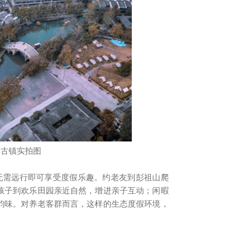
溪古镇实拍图
无需远行即可享受度假乐趣。约老友到彭祖山爬
孩子到欢乐田园亲近自然，增进亲子互动；闲暇
韵味。对养老客群而言，这样的生态度假环境，