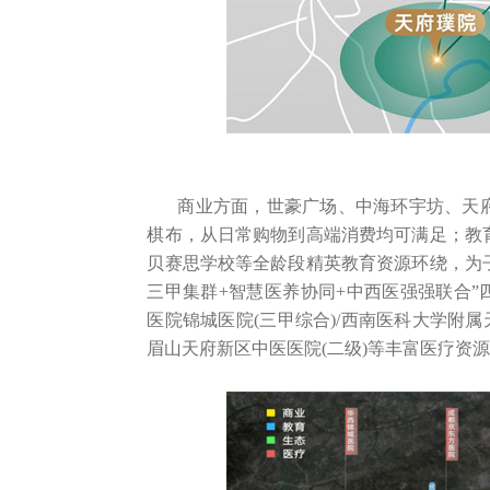
商业方面，世豪广场、中海环宇坊、天
棋布，从日常购物到高端消费均可满足；教
贝赛思学校等全龄段精英教育资源环绕，为
三甲集群+智慧医养协同+中西医强强联合”
医院锦城医院(三甲综合)/西南医科大学附属天
眉山天府新区中医医院(二级)等丰富医疗资