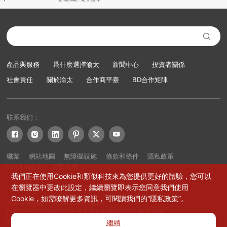

產品與服務
爲什麽選擇渝太
新聞中心
投資者關係
社會責任
關於渝太
合作商平臺
BD合作矩陣
联系我们：






職業
網站地圖
無障礙設施
條款和條件
隱私政策
Cookie政策
聯繫我們
我們正在使用Cookie和類似科技來為您提供更好的體驗，您可以
在瀏覽器中更改此設定，繼續瀏覽即表示您同意我們使用
Cookie，如需瞭解更多資訊，可閱讀我們的“
隱私政策
”。
渝太服務熱綫：+(852) 2573-8888
Copyright ©1995-2024 渝太地產集團有限公司 版權所有
網站設計：賽門仕博
繼續