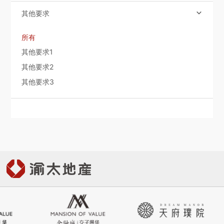
社會責任
其他要求

所有
關於渝太
其他要求1
其他要求2
合作商平臺
其他要求3
BD合作矩陣

中文
EN
JP

登录您的帐户