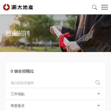

校園招聘
首頁
產品與服務
爲什麽選擇渝太
0
個在招職位

新聞中心
工作地點

投資者關係
學歷要求
