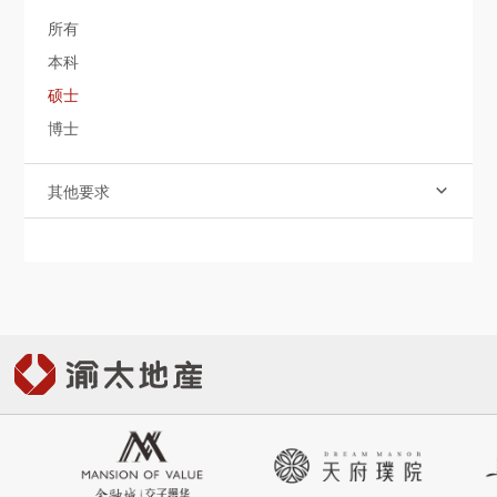
社會責任
所有
本科
關於渝太
硕士
博士
合作商平臺
其他要求

BD合作矩陣

中文
EN
JP

登录您的帐户