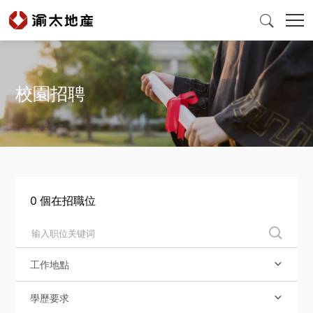

校園招聘
首頁
產品與服務
爲什麽選擇渝太
0
個在招職位

新聞中心
工作地點

投資者關係
學歷要求
