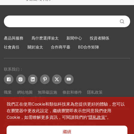

產品與服務
爲什麽選擇渝太
新聞中心
投資者關係
社會責任
關於渝太
合作商平臺
BD合作矩陣
联系我们：






職業
網站地圖
無障礙設施
條款和條件
隱私政策
Cookie政策
聯繫我們
我們正在使用Cookie和類似科技來為您提供更好的體驗，您可以
在瀏覽器中更改此設定，繼續瀏覽即表示您同意我們使用
Cookie，如需瞭解更多資訊，可閱讀我們的“
隱私政策
”。
渝太服務熱綫：+(852) 2573-8888
Copyright ©1995-2024 渝太地產集團有限公司 版權所有
網站設計：賽門仕博
繼續