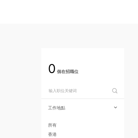
社會責任

您的位置：
首頁
>
關於渝太
>
渝太招聘
>
關於渝太
合作商平臺
0
BD合作矩陣
個在招職位

中文
EN
JP

工作地點

登录您的帐户

所有
香港