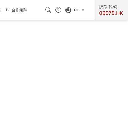
股票代碼



臺
BD合作矩陣
CH

00075.HK