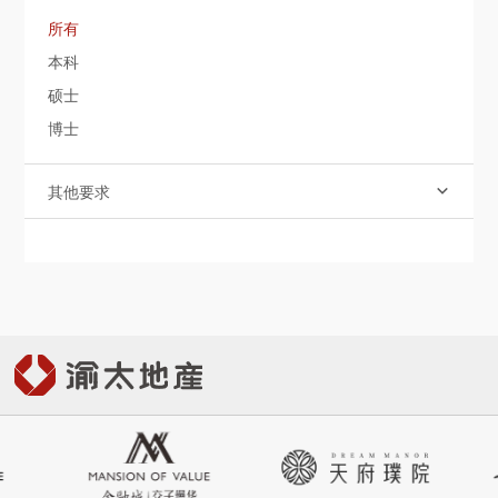
社會責任
所有
本科
關於渝太
硕士
博士
合作商平臺
其他要求

BD合作矩陣

中文
EN
JP

登录您的帐户