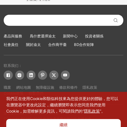

產品與服務
爲什麽選擇渝太
新聞中心
投資者關係
社會責任
關於渝太
合作商平臺
BD合作矩陣
联系我们：






職業
網站地圖
無障礙設施
條款和條件
隱私政策
Cookie政策
聯繫我們
我們正在使用Cookie和類似科技來為您提供更好的體驗，您可以
在瀏覽器中更改此設定，繼續瀏覽即表示您同意我們使用
Cookie，如需瞭解更多資訊，可閱讀我們的“
隱私政策
”。
渝太服務熱綫：+(852) 2573-8888
Copyright ©1995-2024 渝太地產集團有限公司 版權所有
網站設計：賽門仕博
繼續