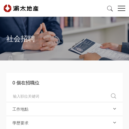

社会招聘
首頁
產品與服務
爲什麽選擇渝太
0
個在招職位

新聞中心
工作地點

投資者關係
學歷要求
