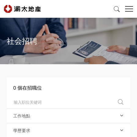

社会招聘
首頁
產品與服務
爲什麽選擇渝太
0
個在招職位

新聞中心
工作地點

投資者關係
學歷要求
