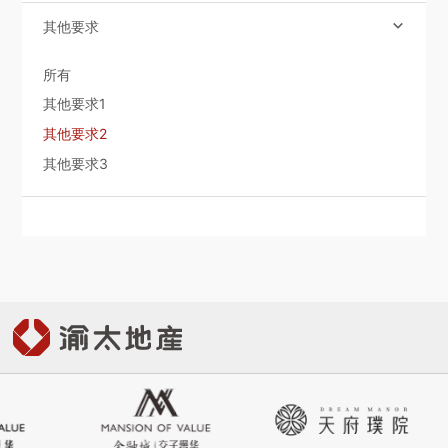
社會責任
其他要求

所有
關於渝太
其他要求1
其他要求2
合作商平臺
其他要求3
BD合作矩陣

中文
EN
JP

登录您的帐户