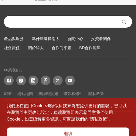

產品與服務
爲什麽選擇渝太
新聞中心
投資者關係
社會責任
關於渝太
合作商平臺
BD合作矩陣
联系我们：






職業
網站地圖
無障礙設施
條款和條件
隱私政策
Cookie政策
聯繫我們
我們正在使用Cookie和類似科技來為您提供更好的體驗，您可以
在瀏覽器中更改此設定，繼續瀏覽即表示您同意我們使用
Cookie，如需瞭解更多資訊，可閱讀我們的“
隱私政策
”。
渝太服務熱綫：+(852) 2573-8888
Copyright ©1995-2024 渝太地產集團有限公司 版權所有
網站設計：賽門仕博
繼續