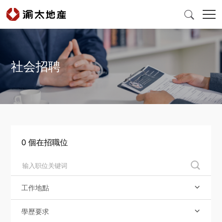

社会招聘
首頁
產品與服務
爲什麽選擇渝太
0
個在招職位

新聞中心
工作地點

投資者關係
學歷要求
