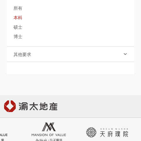
社會責任
所有
本科
關於渝太
硕士
博士
合作商平臺
其他要求

BD合作矩陣

中文
EN
JP

登录您的帐户