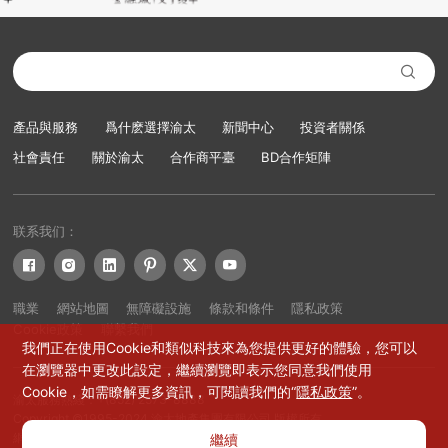

產品與服務
爲什麽選擇渝太
新聞中心
投資者關係
社會責任
關於渝太
合作商平臺
BD合作矩陣
联系我们：






職業
網站地圖
無障礙設施
條款和條件
隱私政策
Cookie政策
聯繫我們
我們正在使用Cookie和類似科技來為您提供更好的體驗，您可以
在瀏覽器中更改此設定，繼續瀏覽即表示您同意我們使用
Cookie，如需瞭解更多資訊，可閱讀我們的“
隱私政策
”。
渝太服務熱綫：+(852) 2573-8888
Copyright ©1995-2024 渝太地產集團有限公司 版權所有
網站設計：賽門仕博
繼續