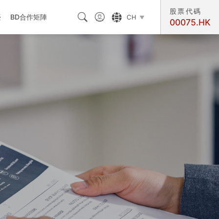
股票代碼



臺
BD合作矩陣
CH

00075.HK
交匯處