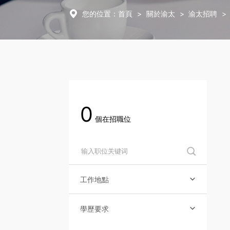
社會責任

您的位置：
首頁
>
關於渝太
>
渝太招聘
>
關於渝太
合作商平臺
0
BD合作矩陣
個在招職位

中文
EN
JP

工作地點

登录您的帐户

學歷要求
