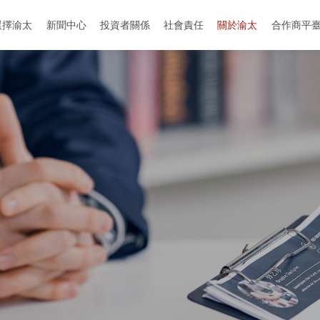
選擇渝太
新聞中心
投資者關係
社會責任
關於渝太
合作商平
地址：中国-成都-成华区-迎晖路和中环路交叉口
地址：中國-眉山-彭山區-劍南大道與櫻花大道