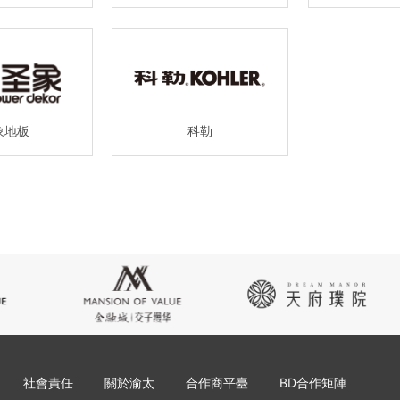
象地板
科勒
社會責任
關於渝太
合作商平臺
BD合作矩陣