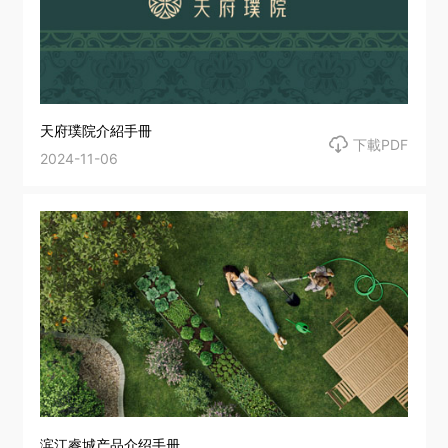
社會責任
關於渝太
天府璞院介紹手冊

下載PDF
合作商平臺
2024-11-06
BD合作矩陣

中文
EN
JP

登录您的帐户
滨江睿城产品介绍手册