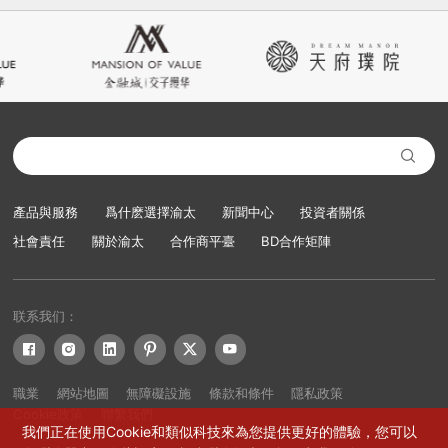

產品與服務
爲什麽選擇渝太
新聞中心
投資者關係
社會責任
關於渝太
合作商平臺
BD合作矩陣
联系我们：






職業
網站地圖
無障礙設施
條款和條件
隱私政策
Cookie政策
聯繫我們
我們正在使用Cookie和類似科技來為您提供更好的體驗，您可以