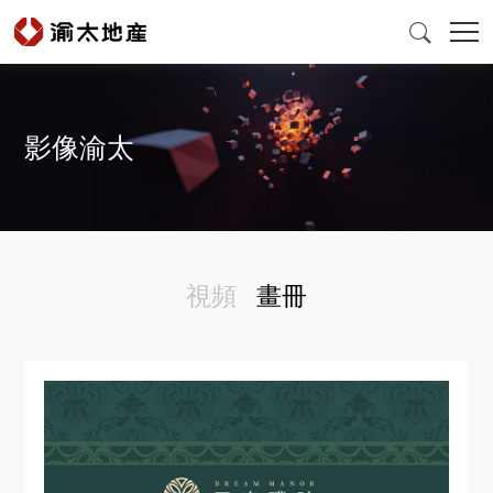

影像渝太
首頁
產品與服務
視頻
畫冊
爲什麽選擇渝太
新聞中心
投資者關係