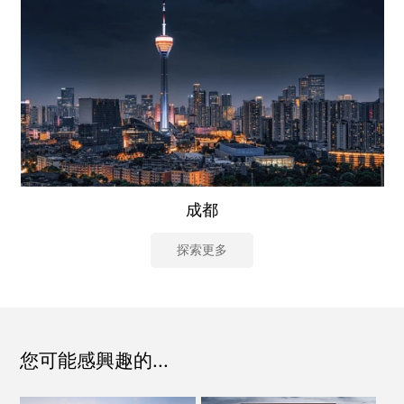
社會責任
關於渝太
合作商平臺
BD合作矩陣
成都
探
索
更
多
探
索
更
多

中文
EN
JP

登录您的帐户
您可能感興趣的...