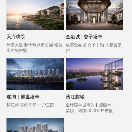
天府璞院
金融城 | 交子縵華
劍南大道·數千畝城市公園·精裝
成都金融城·交子中軸·大都會墅
水岸雙拼墅
作
麓湖｜麗世縵華
濱江酈城
錦江岸·百畝平墅·一戶三院
全球森林城市的中國樣本
獎項：網路2023宜居樓盤