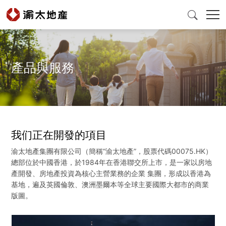

產品與服務
首頁
產品與服務
我们正在開發的項目
爲什麽選擇渝太
渝太地產集團有限公司（簡稱“渝太地產”，股票代碼00075.HK）
總部位於中國香港，於1984年在香港聯交所上市，是一家以房地
新聞中心
產開發、房地產投資為核心主營業務的企業 集團，形成以香港為
基地，遍及英國倫敦、澳洲墨爾本等全球主要國際大都市的商業
版圖。
投資者關係