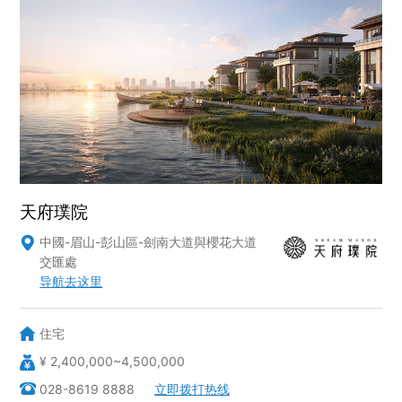
社會責任
關於渝太
合作商平臺
BD合作矩陣
天府璞院
中國-眉山-彭山區-劍南大道與櫻花大道

交匯處
导航去这里
住宅
¥ 2,400,000~4,500,000

中文
EN
JP
028-8619 8888
立即拨打热线