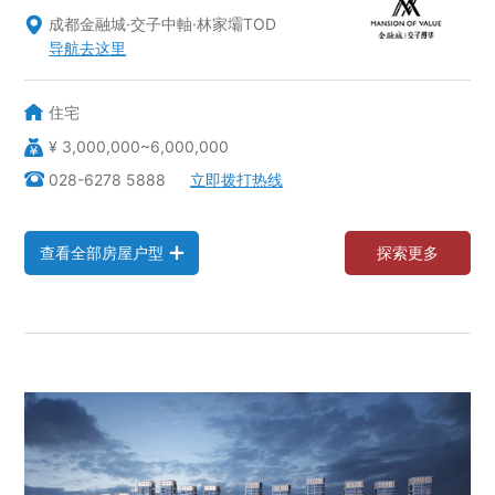
成都金融城·交子中軸·林家壩TOD

导航去这里
住宅
¥ 3,000,000~6,000,000
028-6278 5888
立即拨打热线
查
看
全
部
房
屋
户
型
探
索
更
多
查
看
全
部
房
屋
户
型
探
索
更
多