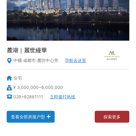
麓湖｜麗世縵華
中國·成都市·麓坊中心旁
导航去这里

住宅
¥ 3,000,000~6,000,000
028+82881111
立即拨打热线
查
看
全
部
房
屋
户
型
探
索
更
多
查
看
全
部
房
屋
户
型
探
索
更
多