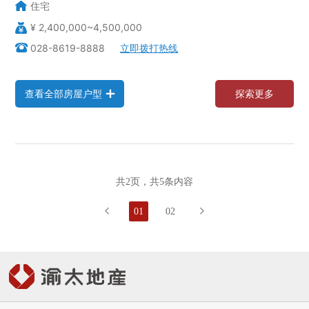
住宅
¥ 2,400,000~4,500,000
028-8619-8888
立即拨打热线
查
看
全
部
房
屋
户
型
探
索
更
多
查
看
全
部
房
屋
户
型
探
索
更
多
共2页，共5条内容

01
02
