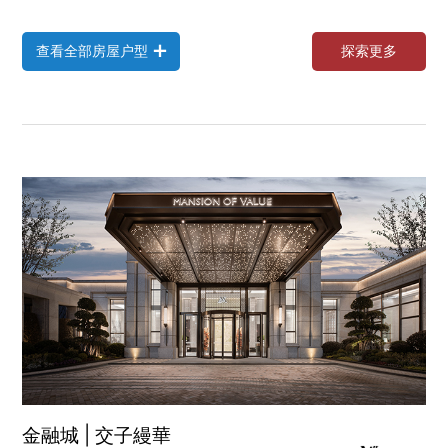

登录您的帐户
查
看
全
部
房
屋
户
型
探
索
更
多
查
看
全
部
房
屋
户
型
探
索
更
多
金融城 | 交子縵華