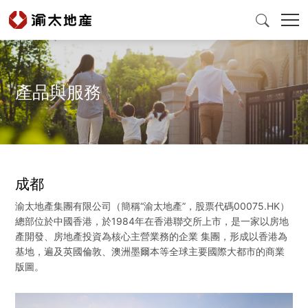

產品與服務
首頁
產品與服務
成都
爲什麽選擇渝太
渝太地產集團有限公司（簡稱“渝太地產”，股票代碼00075.HK）
總部位於中國香港，於1984年在香港聯交所上市，是一家以房地
新聞中心
產開發、房地產投資為核心主營業務的企業 集團，形成以香港為
基地，遍及英國倫敦、澳洲墨爾本等全球主要國際大都市的商業
版圖。
投資者關係