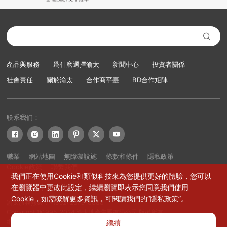

產品與服務
爲什麽選擇渝太
新聞中心
投資者關係
社會責任
關於渝太
合作商平臺
BD合作矩陣
联系我们：






職業
網站地圖
無障礙設施
條款和條件
隱私政策
Cookie政策
聯繫我們
我們正在使用Cookie和類似科技來為您提供更好的體驗，您可以
在瀏覽器中更改此設定，繼續瀏覽即表示您同意我們使用
Cookie，如需瞭解更多資訊，可閱讀我們的“
隱私政策
”。
渝太服務熱綫：+(852) 2573-8888
Copyright ©1995-2024 渝太地產集團有限公司 版權所有
網站設計：賽門仕博
繼續