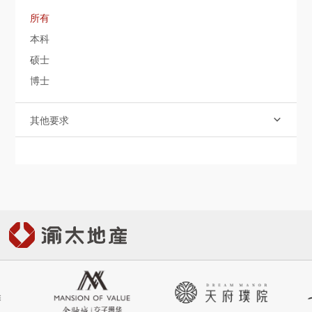
社會責任
所有
本科
關於渝太
硕士
博士
合作商平臺
其他要求

BD合作矩陣

中文
EN
JP

登录您的帐户