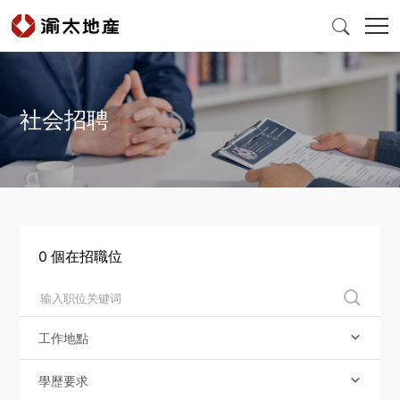

社会招聘
首頁
產品與服務
爲什麽選擇渝太
0
個在招職位

新聞中心
工作地點

投資者關係
學歷要求
