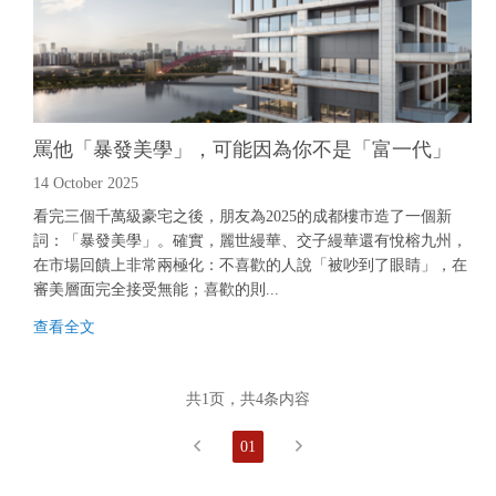
罵他「暴發美學」，可能因為你不是「富一代」
14 October 2025
看完三個千萬級豪宅之後，朋友為2025的成都樓市造了一個新
詞：「暴發美學」。確實，麗世縵華、交子縵華還有悅榕九州，
在市場回饋上非常兩極化：不喜歡的人說「被吵到了眼睛」，在
審美層面完全接受無能；喜歡的則...
查
看
全
文
查
看
全
文
共1页，共4条内容

01
