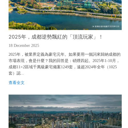
2025年，成都逆勢飄紅的「頂流玩家」！
18 December 2025
2025年，被業界定義為豪宅元年。如果要用一個詞來歸納成都的
市場表現，會是什麼？我的回答是：硝煙四起。2025年1-10月，
成都11+2區域千萬級豪宅備案1249套，遠超2024年全年（1025
套）認...
查
看
全
文
查
看
全
文