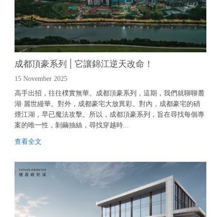
成都頂豪系列 | 它讓錦江逆天改命！
15 November 2025
高手出招，往往樸實無華。成都頂豪系列，這期，我們就聊聊麓
湖·麗世縵華。對外，成都豪宅大放異彩。對內，成都豪宅的硝
煙江湖，早已魔法攻擊。所以，成都頂豪系列，旨在尋找每個專
案的唯一性，剝繭抽絲，尋找穿越時...
查
看
全
文
查
看
全
文