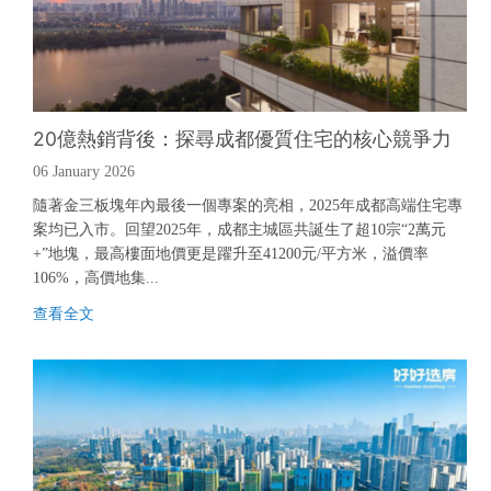
社會責任
關於渝太
20億熱銷背後：探尋成都優質住宅的核心競爭力
合作商平臺
06 January 2026
隨著金三板塊年內最後一個專案的亮相，2025年成都高端住宅專
案均已入市。回望2025年，成都主城區共誕生了超10宗“2萬元
BD合作矩陣
+”地塊，最高樓面地價更是躍升至41200元/平方米，溢價率
106%，高價地集...
查
看
全
文
查
看
全
文

中文
EN
JP

登录您的帐户