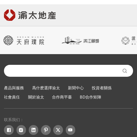

產品與服務
爲什麽選擇渝太
新聞中心
投資者關係
社會責任
關於渝太
合作商平臺
BD合作矩陣
联系我们：





