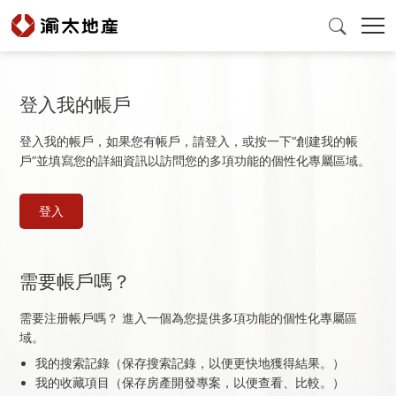

登入我的帳戶
首頁
登入我的帳戶，如果您有帳戶，請登入，或按一下“創建我的帳
戶”並填寫您的詳細資訊以訪問您的多項功能的個性化專屬區域。
產品與服務
登
入
登
入
爲什麽選擇渝太
需要帳戶嗎？
新聞中心
需要注册帳戶嗎？ 進入一個為您提供多項功能的個性化專屬區
域。
投資者關係
我的搜索記錄（保存搜索記錄，以便更快地獲得結果。）
我的收藏項目（保存房產開發專案，以便查看、比較。）