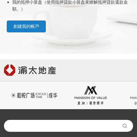
我的抵押小算盘（使用抵押貸款小算盘來瞭解抵押貸款還款金
社會責任
額。）
關於渝太
創
建
我
的
帳
戶
創
建
我
的
帳
戶
合作商平臺
BD合作矩陣

中文
EN
JP

登录您的帐户
