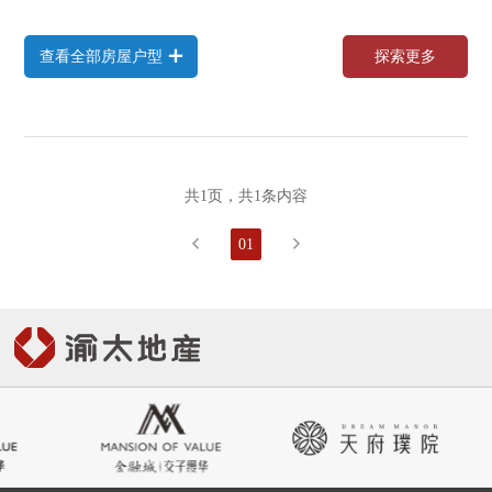
查
看
全
部
房
屋
户
型
探
索
更
多
查
看
全
部
房
屋
户
型
探
索
更
多
共1页，共1条内容

01
