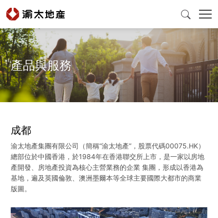

產品與服務
首頁
產品與服務
成都
爲什麽選擇渝太
渝太地產集團有限公司（簡稱“渝太地產”，股票代碼00075.HK）
總部位於中國香港，於1984年在香港聯交所上市，是一家以房地
新聞中心
產開發、房地產投資為核心主營業務的企業 集團，形成以香港為
基地，遍及英國倫敦、澳洲墨爾本等全球主要國際大都市的商業
版圖。
投資者關係