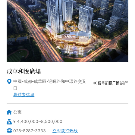
社會責任
關於渝太
合作商平臺
BD合作矩陣
成華和悅廣場
中國-成都-成華區-迎暉路和中環路交叉

口
导航去这里

中文
EN
JP
公寓

登录您的帐户
¥ 4,400,000~8,500,000
028-8287-3333
立即拨打热线