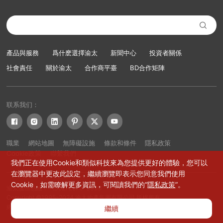

產品與服務
爲什麽選擇渝太
新聞中心
投資者關係
社會責任
關於渝太
合作商平臺
BD合作矩陣
联系我们：






職業
網站地圖
無障礙設施
條款和條件
隱私政策
Cookie政策
聯繫我們
我們正在使用Cookie和類似科技來為您提供更好的體驗，您可以
在瀏覽器中更改此設定，繼續瀏覽即表示您同意我們使用
Cookie，如需瞭解更多資訊，可閱讀我們的“
隱私政策
”。
渝太服務熱綫：+(852) 2573-8888
Copyright ©1995-2024 渝太地產集團有限公司 版權所有
網站設計：賽門仕博
繼續