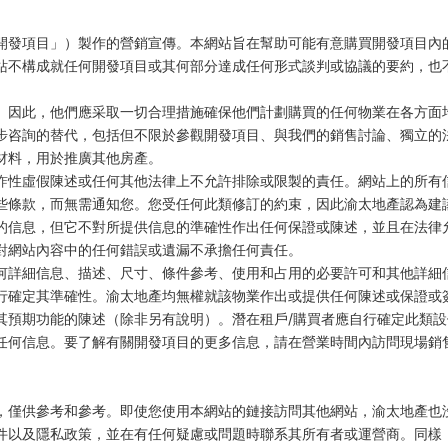
開發項目」）製作的營銷宣傳。本網站旨在幫助可能有意購買開發項目內
站不構成就任何開發項目或其何部分達成任何形式談判或協議的要約，也
。因此，他們應采取一切合理措施確保他們計劃購買的任何物業在各方面
步咨詢的替代，包括但不限於參觀開發項目、與我們的銷售討論、獨立的
材料，用於推廣其他房產。
詐性虛假陳述或任何其他法律上不允許排除或限製的責任。網站上的所有
些條款，而無需通知您。您受任何此類修訂的約束，因此渝太地產認為建
的信息，但它不對所提供信息的準確性作出任何保證或陳述，並且在法律
對網站內容中的任何錯誤或遺漏不承擔任何責任。
何詳細信息、描述、尺寸、條件參考、使用和占用的必要許可和其他詳細
行確定其準確性。渝太地產均無權就該物業作出或提供任何陳述或保證或
其預期功能的陳述（除非另有說明）。潛在租戶/購買者應自行確定此類
任何信息。要了解有關開發項目的更多信息，請在營業時間內訪問現場銷
，僅供參考和參考。即使您使用本網站的鏈接訪問其他網站，渝太地產也
件以及隱私政策，並在有任何疑慮或問題時聯系其所有者或運營商。同樣