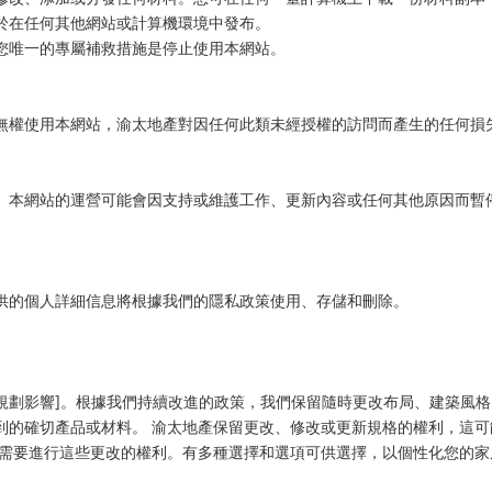
於在任何其他網站或計算機環境中發布。
您唯一的專屬補救措施是停止使用本網站。
無權使用本網站，渝太地產對因任何此類未經授權的訪問而產生的任何損
。本網站的運營可能會因支持或維護工作、更新內容或任何其他原因而暫
供的個人詳細信息將根據我們的隱私政策使用、存儲和刪除。
受規劃影響]。根據我們持續改進的政策，我們保留隨時更改布局、建築風
到的確切產品或材料。 渝太地產保留更改、修改或更新規格的權利，這可
據需要進行這些更改的權利。有多種選擇和選項可供選擇，以個性化您的