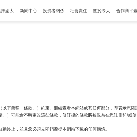
選擇渝太
新聞中心
投資者關係
社會責任
關於渝太
合作商平
地址：中国-成都-成华区-迎晖路和中环路交叉口
地址：中國-眉山-彭山區-劍南大道與櫻花大道
（以下簡稱「條款」）約束。繼續查看本網站或其任何部分，即表示您確
產」）可能會不時更改這些條款，修訂後的條款將被視為在您註冊和/或
自動終止，並且您必須立即銷毀從本網站下載的任何摘錄。