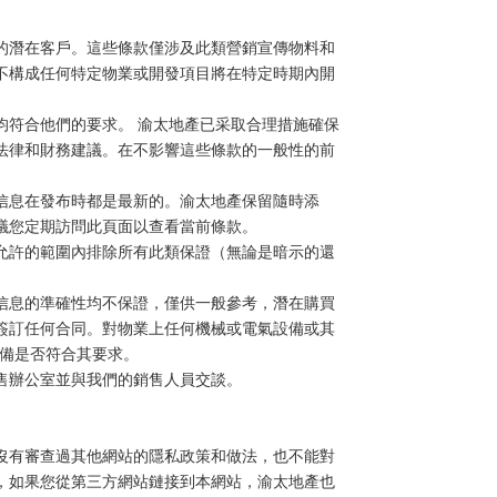
的潛在客戶。這些條款僅涉及此類營銷宣傳物料和
不構成任何特定物業或開發項目將在特定時期內開
均符合他們的要求。 渝太地產已采取合理措施確保
法律和財務建議。在不影響這些條款的一般性的前
信息在發布時都是最新的。渝太地產保留隨時添
議您定期訪問此頁面以查看當前條款。
允許的範圍內排除所有此類保證（無論是暗示的還
信息的準確性均不保證，僅供一般參考，潛在購買
簽訂任何合同。對物業上任何機械或電氣設備或其
設備是否符合其要求。
售辦公室並與我們的銷售人員交談。
沒有審查過其他網站的隱私政策和做法，也不能對
，如果您從第三方網站鏈接到本網站，渝太地產也