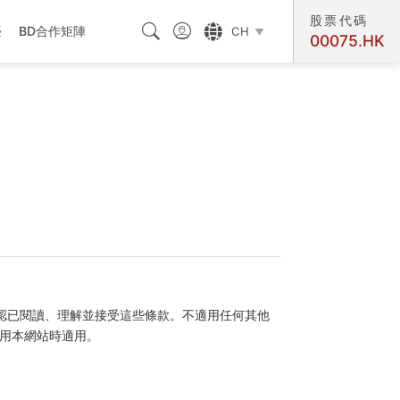
股票代碼



臺
BD合作矩陣
CH

00075.HK
交匯處
認已閱讀、理解並接受這些條款。不適用任何其他
使用本網站時適用。