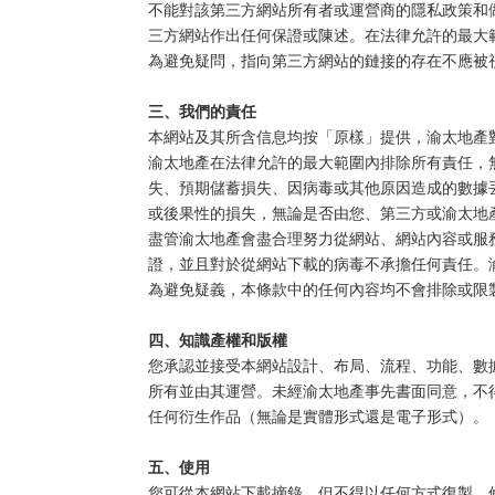
不能對該第三方網站所有者或運營商的隱私政策和
三方網站作出任何保證或陳述。在法律允許的最大
為避免疑問，指向第三方網站的鏈接的存在不應被
三、我們的責任
本網站及其所含信息均按「原樣」提供，渝太地產
渝太地產在法律允許的最大範圍內排除所有責任，
失、預期儲蓄損失、因病毒或其他原因造成的數據
或後果性的損失，無論是否由您、第三方或渝太地
盡管渝太地產會盡合理努力從網站、網站內容或服
證，並且對於從網站下載的病毒不承擔任何責任。
為避免疑義，本條款中的任何內容均不會排除或限
四、知識產權和版權
您承認並接受本網站設計、布局、流程、功能、數
所有並由其運營。未經渝太地產事先書面同意，不
任何衍生作品（無論是實體形式還是電子形式）。
五、使用
您可從本網站下載摘錄，但不得以任何方式復製、