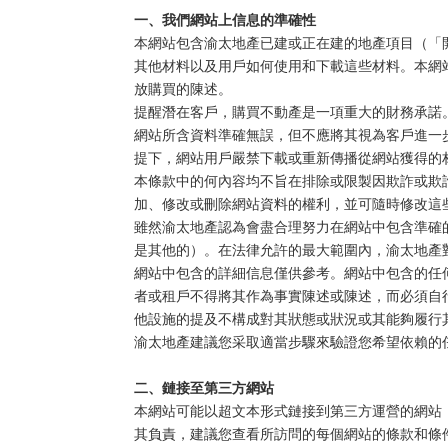
一、我們網站上信息的準確性
社會責任
本網站包含渝太地產已建或正在建的地產項目（「
其他材料以及用戶如何使用和下載這些材料。本網
關於渝太
放購買的陳述。
提醒潛在客戶，購買不動產是一項重大的財務承諾
網站所含資料準確無誤，但不應將其視為客戶進一
合作商平臺
提下，網站用戶嚴禁下載或重新傳播從網站獲得的
本條款中的何內容均不旨在排除或限製因欺詐或欺
加、修改或刪除網站資料的權利，並可隨時修改這
BD合作矩陣
雖然渝太地產認為會盡合理努力在網站中包含準確
是其他的）。在法律允許的最大範圍內，渝太地產
網站中包含的詳細信息僅供參考。網站中包含的任
者或租戶不得將其作為事實陳述或陳述，而必須自
他設施的提及不構成對其狀態或狀況或其能夠履行
渝太地產建議您采取適當步驟來驗證您希望依賴的
中文
EN
JP

二、鏈接至第三方網站
登录您的帐户

本網站可能以超文本形式鏈接到第三方運營的網站
其負責，建議您查看所訪問的每個網站的條款和條