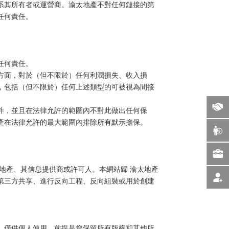
系其所有者或運營商。渝太地產不對任何鏈接的第
任何責任。
任何責任。
方面，對於（但不限於）任何利潤損失、收入損
，包括（但不限於）任何上述類型的可被視為間接
件，並且在法律允許的範圍內不對此做出任何保
產在法律允許的最大範圍內排除所有默示擔保。
。
地產、其信息提供商或許可人。本網站歸 渝太地產
第三方共享、進行反向工程、反向組裝或用於創建
，僅供個人使用，前提是您保留所有版權和其他所