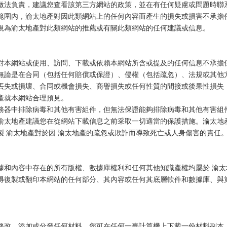
做法負責，建議您查看該第三方網站的政策，並在有任何疑慮或問題時聯
範圍內，渝太地產對因此類網站上的任何內容而產生的損失或損害不承擔
視為渝太地產對此類網站的推薦或有關此類網站的任何建議或信息。
對本網站或使用、訪問、下載或依賴本網站所含或提及的任何信息不承擔
無論是在合同（包括任何賠償或保證）、侵權（包括疏忽）、法規或其他
丟失或損壞、合同或機會損失、商譽損失或任何性質的間接或後果性損失
產就本網站合理預見。
務器中排除病毒和其他有害組件，但無法保證能夠排除病毒和其他有害組
渝太地產建議您在從網站下載信息之前采取一切適當的保護措施。渝太地
製 渝太地產對於因 渝太地產的疏忽或欺詐而導致死亡或人身傷害的責任
據和內容中存在的所有版權、數據庫權利和任何其他知識產權均屬於 渝太
得復製或翻印本網站的任何部分、其內容或任何其底層軟件和數據庫、與
修改、添加或分發任何材料。您可在任何一臺計算機上下載一份材料副本